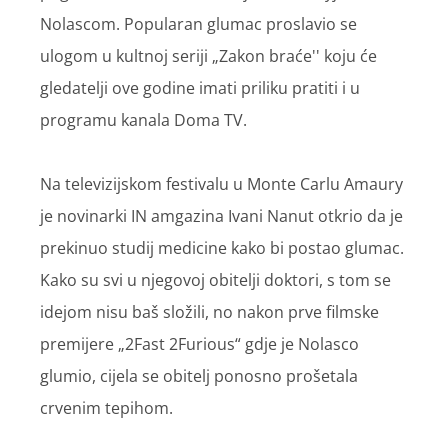
Nolascom. Popularan glumac proslavio se
ulogom u kultnoj seriji „Zakon braće'' koju će
gledatelji ove godine imati priliku pratiti i u
programu kanala Doma TV.
Na televizijskom festivalu u Monte Carlu Amaury
je novinarki IN amgazina Ivani Nanut otkrio da je
prekinuo studij medicine kako bi postao glumac.
Kako su svi u njegovoj obitelji doktori, s tom se
idejom nisu baš složili, no nakon prve filmske
premijere „2Fast 2Furious“ gdje je Nolasco
glumio, cijela se obitelj ponosno prošetala
crvenim tepihom.