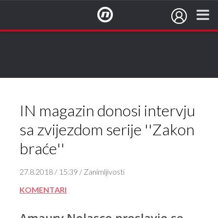
NovaTV.hr
IN magazin donosi intervju
sa zvijezdom serije ''Zakon
braće''
27.8.2018 / 15:39 / Zanimljivosti
KOMENTARI
Amaury Nolasco proslavio se