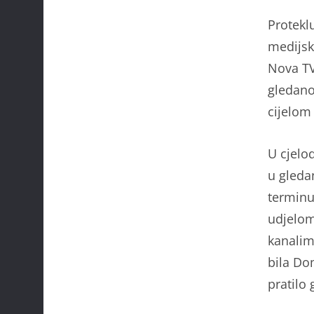
Protekl
medijsk
Nova TV
gledano
cijelom
U cjelo
u gleda
terminu
udjelom
kanalim
bila Do
pratilo 