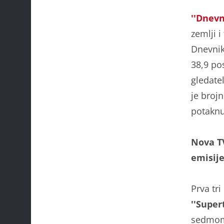
''Dnevn
zemlji 
Dnevnik 
38,9 po
gledatel
je brojn
potaknu
Nova TV
emisije
Prva tr
''Super
sedmom 