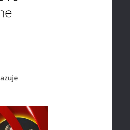
lne
kazuje