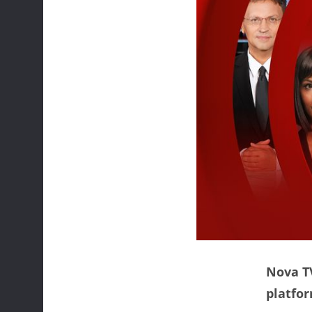
Nova TV
platfo