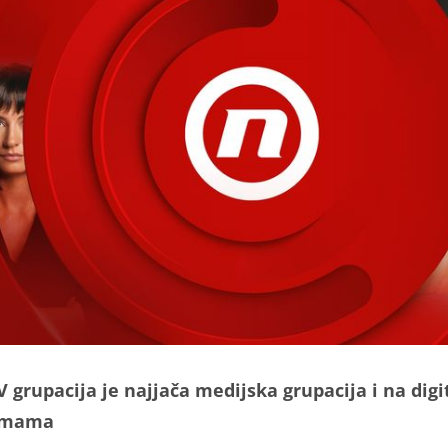
 grupacija je najjača medijska grupacija i na dig
rmama