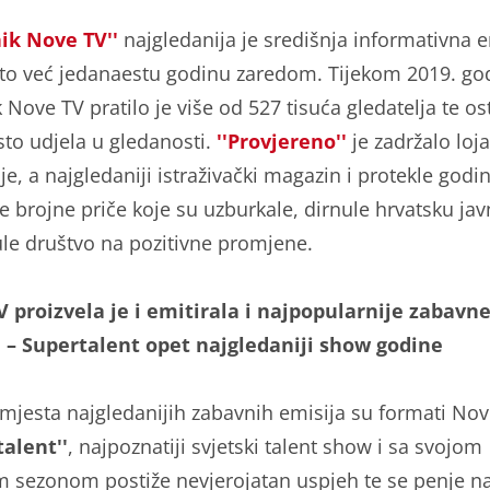
ik Nove TV''
najgledanija je središnja informativna e
i to već jedanaestu godinu zaredom. Tijekom 2019. go
Nove TV pratilo je više od 527 tisuća gledatelja te os
sto udjela u gledanosti.
''Provjereno''
je zadržalo loj
je, a najgledaniji istraživački magazin i protekle godi
e brojne priče koje su uzburkale, dirnule hrvatsku jav
le društvo na pozitivne promjene.
 proizvela je i emitirala i najpopularnije zabavn
 – Supertalent opet najgledaniji show godine
i mjesta najgledanijih zabavnih emisija su formati Nov
talent''
, najpoznatiji svjetski talent show i sa svojom
sezonom postiže nevjerojatan uspjeh te se penje n