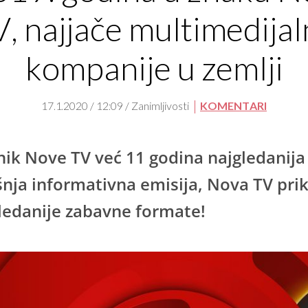
, najjače multimedija
kompanije u zemlji
17.1.2020 / 12:09 / Zanimljivosti
KOMENTARI
ik Nove TV već 11 godina najgledanija
šnja informativna emisija, Nova TV pri
gledanije zabavne formate!