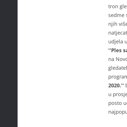
tron gl
sedme se
njih viš
natjecat
udjela 
''Ples 
na Novoj
gledate
program
2020.''
b
u prosje
posto u
najpopu