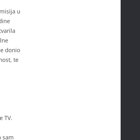
misija u
dine
tvarila
alne
ne donio
nost, te
e
e TV.
a sam