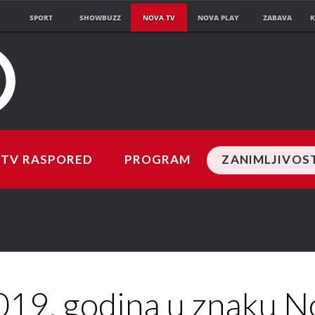
SPORT
SHOWBUZZ
NOVA TV
NOVA PLAY
ZABAVA
K
TV RASPORED
PROGRAM
ZANIMLJIVOS
019. godina u znaku 