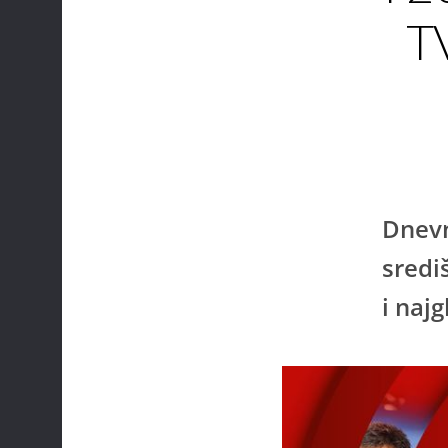
TV
Dnevn
sredi
i naj