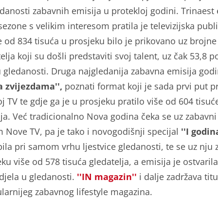
edanosti zabavnih emisija u protekloj godini. Trinaest 
zone s velikim interesom pratila je televizijska publi
e od 834 tisuća u prosjeku bilo je prikovano uz brojne
elja koji su došli predstaviti svoj talent, uz čak 53,8 p
u gledanosti. Druga najgledanija zabavna emisija godi
sa zvijezdama'',
poznati format koji je sada prvi put p
 TV te gdje ga je u prosjeku pratilo više od 604 tisuć
lja. Već tradicionalno Nova godina čeka se uz zabavni
 Nove TV, pa je tako i novogodišnji specijal
''I godi
ila pri samom vrhu ljestvice gledanosti, te se uz nju 
ku više od 578 tisuća gledatelja, a emisija je ostvarila
djela u gledanosti.
''IN magazin''
i dalje zadržava tit
larnijeg zabavnog lifestyle magazina.