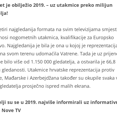
 je obilježio 2019. – uz utakmice preko milijun
lja!
tiri najgledanija formata na svim televizijama smjest
enosi nogometnih utakmica, kvalifikacije za Europsko
o. Najgledanija je bila je ona u kojoj je reprezentacij
na svom terenu udomaćila Vatrene. Tada je uz prijen
 bilo više od 1.150 000 gledatelja, a ostvarila je 66,8
u gledanosti. Utakmice hrvatske reprezentacija protiv
e, Mađarske i Azerbejdžana također su okupile svaka 
 gledatelja prosječno ispred malih ekrana.
lji su se u 2019. najviše informirali uz informati
e Nove TV