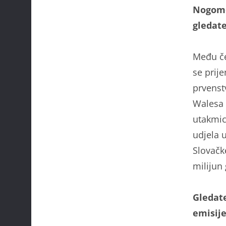
Nogomet
gledate
Među če
se prij
prvenstv
Walesa 
utakmice
udjela 
Slovačk
milijun
Gledate
emisij