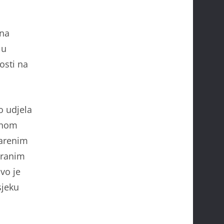
ena
 u
osti na
o udjela
arnom
varenim
iranim
vo je
sjeku