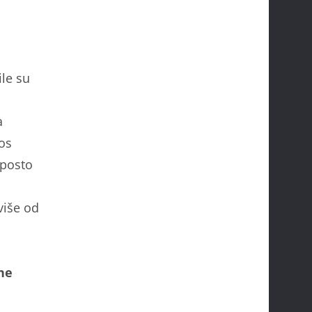
ile su
a
os
 posto
više od
vne