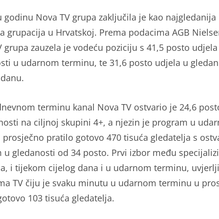
u godinu Nova TV grupa zaključila je kao najgledanija
a grupacija u Hrvatskoj. Prema podacima AGB Niels
 grupa zauzela je vodeću poziciju s 41,5 posto udjela
sti u udarnom terminu, te 31,6 posto udjela u gledan
 danu.
dnevnom terminu kanal Nova TV ostvario je 24,6 post
nosti na ciljnoj skupini 4+, a njezin je program u ud
 prosječno pratilo gotovo 470 tisuća gledatelja s ost
 u gledanosti od 34 posto. Prvi izbor među specijaliz
a, i tijekom cijelog dana i u udarnom terminu, uvjerlji
ma TV čiju je svaku minutu u udarnom terminu u pro
gotovo 103 tisuća gledatelja.