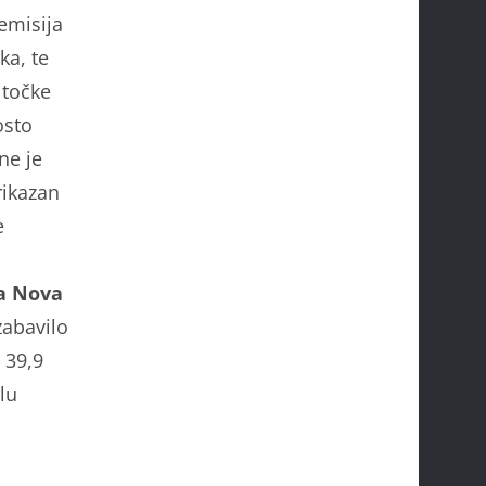
emisija
ka, te
 točke
osto
ne je
rikazan
e
na Nova
zabavilo
 39,9
ulu