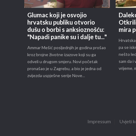
Glumac koji je osvojio
Daleko
hrvatsku publiku otvorio
Otkril
dušu o borbi s anksioznošću:
mira 
"Napadi panike su i dalje tu..."
Hrvatska
pa se is
Ammar Mešić posljednjih je godina prošao
nešto led
kroz brojne životne izazove koji su ga
sam da i 
odveli u drugom smjeru. Novi početak
vrijeme, 
pronašao je u Zagrebu, a bio je jedna od
zvijezda uspješne serije Nove...
Impressum
Uvjeti k