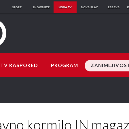
SPORT
SHOWBUZZ
NOVA TV
NOVA PLAY
ZABAVA
K
TV RASPORED
PROGRAM
ZANIMLJIVOS
avno kormilo IN magaz