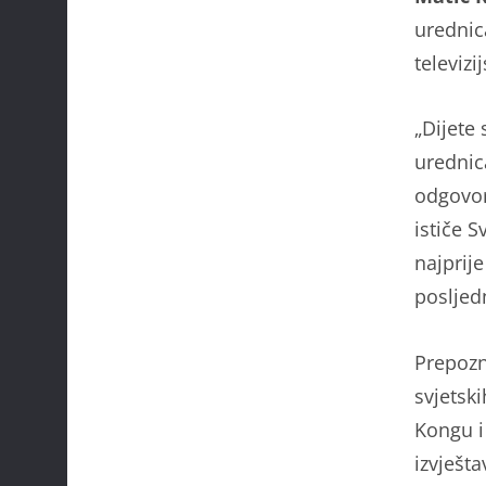
urednic
televiz
„Dijete
urednic
odgovor
ističe S
najprij
posljed
Prepozn
svjetsk
Kongu i
izvješta