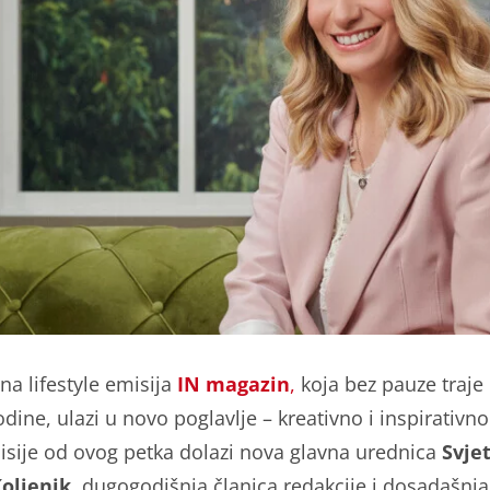
na lifestyle emisija
IN magazin
,
koja bez pauze traje
dine, ulazi u novo poglavlje – kreativno i inspirativn
isije od ovog petka dolazi nova glavna urednica
Svje
oljenik
, dugogodišnja članica redakcije i dosadašnj