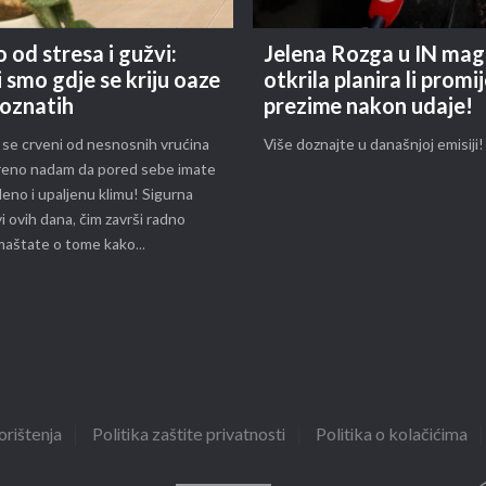
 od stresa i gužvi:
Jelena Rozga u IN mag
i smo gdje se kriju oaze
otkrila planira li promij
poznatih
prezime nakon udaje!
 se crveni od nesnosnih vrućina
Više doznajte u današnjoj emisiji!
kreno nadam da pored sebe imate
eno i upaljenu klimu! Sigurna
vi ovih dana, čim završi radno
maštate o tome kako...
orištenja
Politika zaštite privatnosti
Politika o kolačićima