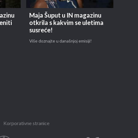
azinu
Maja Šuput u IN magazinu
eniti
otkrila s kakvim se uletima
susreće!
Više doznajte u današnjoj emisiji!
Korporativne stranice