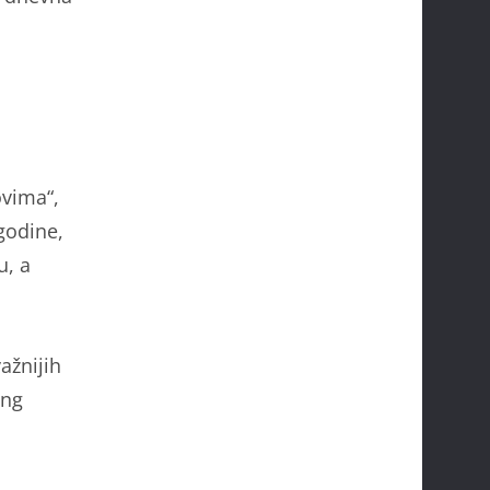
ovima“,
 godine,
u, a
ažnijih
ong