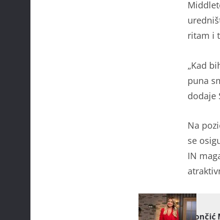
Middlet
uredniš
ritam i 
„Kad bi
puna smi
dodaje 
Na pozi
se osig
IN magaz
atraktiv
IN MAGAZIN
Renata Končić 