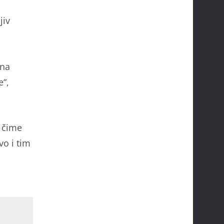
jiv
ona
e“,
, čime
vo i tim