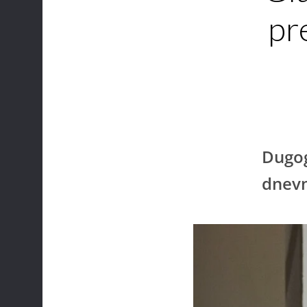
pr
Dugog
dnevn