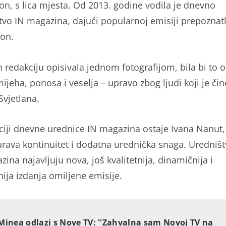
on, s lica mjesta. Od 2013. godine vodila je dnevno
tvo IN magazina, dajući popularnoj emisiji prepoznatl
ton.
h redakciju opisivala jednom fotografijom, bila bi to 
jeha, ponosa i veselja – upravo zbog ljudi koji je čin
Svjetlana.
ciji dnevne urednice IN magazina ostaje Ivana Nanut
urava kontinuitet i dodatna urednička snaga. Uredništ
ina najavljuju nova, još kvalitetnija, dinamičnija i
nija izdanja omiljene emisije.
Minea odlazi s Nove TV: ''Zahvalna sam Novoj TV na