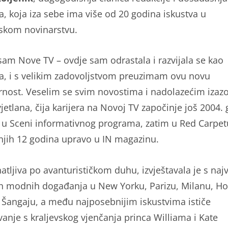
a, koja iza sebe ima više od 20 godina iskustva u
ijskom novinarstvu.
 sam Nove TV – ovdje sam odrastala i razvijala se kao
a, i s velikim zadovoljstvom preuzimam ovu novu
nost. Veselim se svim novostima i nadolazećim izaz
vjetlana, čija karijera na Novoj TV započinje još 2004.
e u Sceni informativnog programa, zatim u Red Carpet
njih 12 godina upravo u IN magazinu.
atljiva po avanturističkom duhu, izvještavala je s najv
ih modnih događanja u New Yorku, Parizu, Milanu, H
 Šangaju, a među najposebnijim iskustvima ističe
vanje s kraljevskog vjenčanja princa Williama i Kate