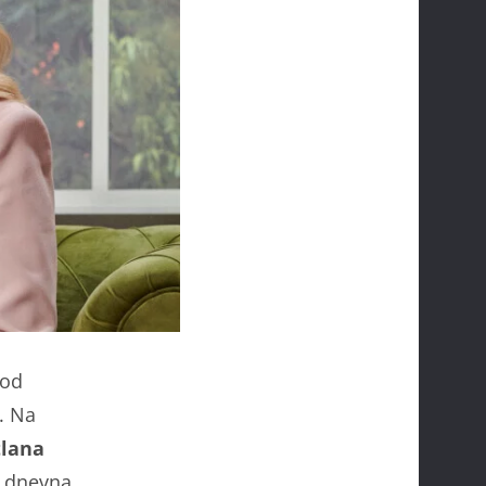
 od
o. Na
tlana
a dnevna