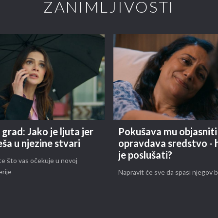
ZANIMLJIVOSTI
 grad: Jako je ljuta jer
Pokušava mu objasniti 
eša u njezine stvari
opravdava sredstvo - h
je poslušati?
e što vas očekuje u novoj
erije
Napravit će sve da spasi njegov 