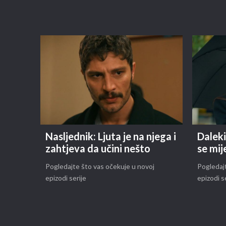
Nasljednik: Ljuta je na njega i
Daleki
zahtjeva da učini nešto
se mij
Pogledajte što vas očekuje u novoj
Pogledajt
epizodi serije
epizodi s