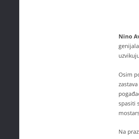
Nino A
genijal
uzvikuju
Osim po
zastava
pogađao
spasiti 
mostar
Na praz