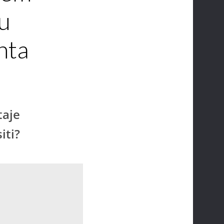
 u
nta
taje
iti?