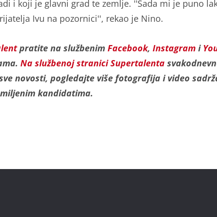
adi i koji je glavni grad te zemlje. ''Sada mi je puno l
ijatelja Ivu na pozornici'', rekao je Nino.
alent
pratite na službenim
Facebook
,
Instagram
i
Yo
cama.
Na službenoj stranici Supertalenta
svakodnevn
 sve novosti, pogledajte više fotografija i video sadrž
miljenim kandidatima.