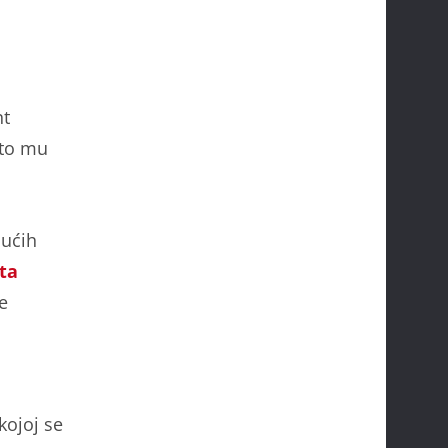
nt
sto mu
jućih
ta
e
kojoj se