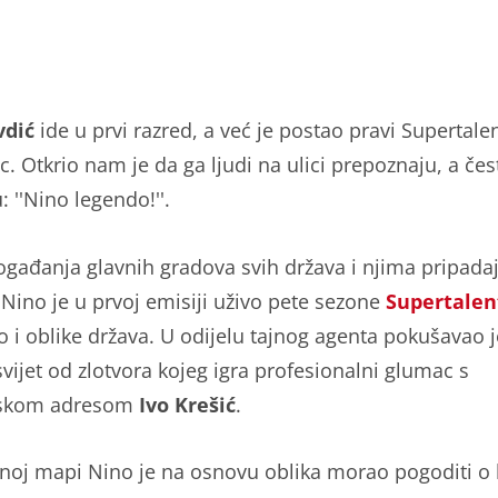
vdić
ide u prvi razred, a već je postao pravi Supertale
ac. Otkrio nam je da ga ljudi na ulici prepoznaju, a če
: ''Nino legendo!''.
gađanja glavnih gradova svih država i njima pripada
 Nino je u prvoj emisiji uživo pete sezone
Supertalen
 i oblike država. U odijelu tajnog agenta pokušavao j
svijet od zlotvora kojeg igra profesionalni glumac s
skom adresom
Ivo Krešić
.
noj mapi Nino je na osnovu oblika morao pogoditi o 