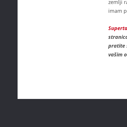
zemlji r
imam pr
Supert
strani
pratite
vašim o