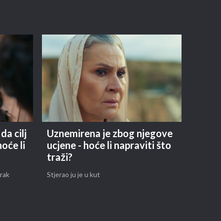
da cilj
Uznemirena je zbog njegove
oće li
ucjene - hoće li napraviti što
traži?
brak
Stjerao ju je u kut