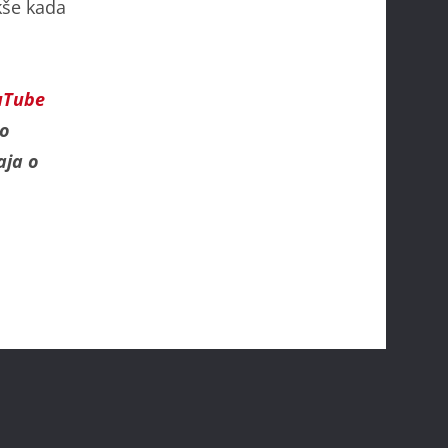
akše kada
uTube
o
aja o