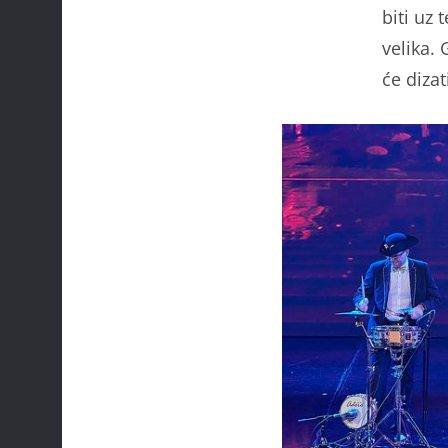
biti uz 
velika. 
će dizat