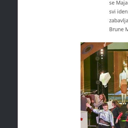
se Maja
svi ide
zabavlja
Brune M