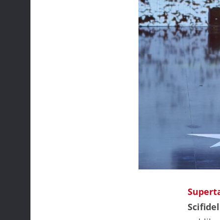
Supert
Scifide