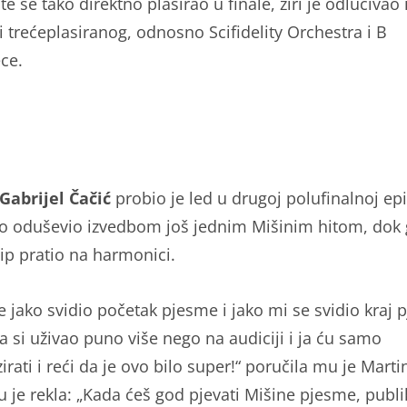
te se tako direktno plasirao u finale, žiri je odlučiva
i trećeplasiranog, odnosno Scifidelity Orchestra i B
ece.
Gabrijel Čačić
probio je led u drugoj polufinalnoj epi
 oduševio izvedbom još jednim Mišinim hitom, dok 
sip pratio na harmonici.
e jako svidio početak pjesme i jako mi se svidio kraj 
a si uživao puno više nego na audiciji i ja ću samo
irati i reći da je ovo bilo super!“ poručila mu je Marti
 je rekla: „Kada ćeš god pjevati Mišine pjesme, publi