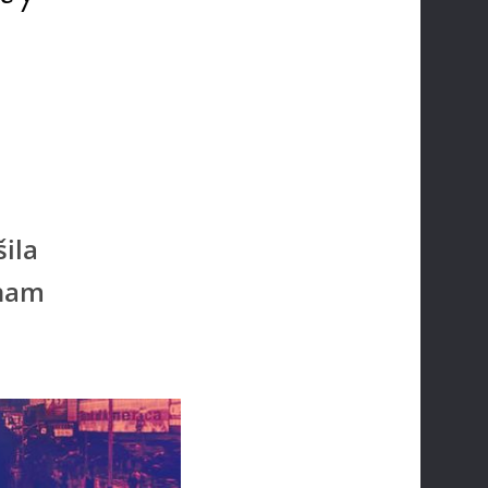
ila
 nam