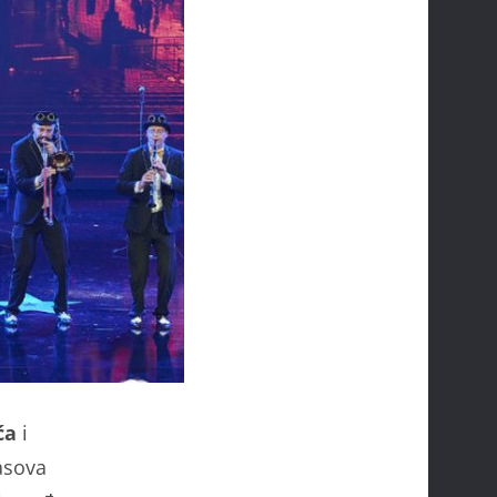
ća
i
lasova