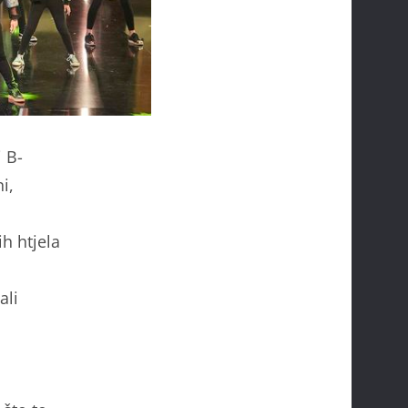
 B-
i,
h htjela
ali