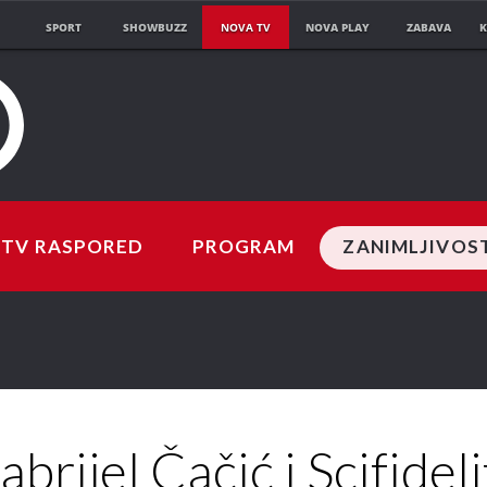
SPORT
SHOWBUZZ
NOVA TV
NOVA PLAY
ZABAVA
K
TV RASPORED
PROGRAM
ZANIMLJIVOS
abrijel Čačić i Scifideli