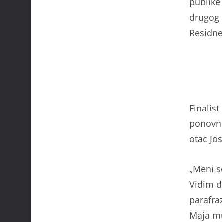
publike 
drugog 
Residn
Finalist
ponovno
otac Jo
„Meni s
Vidim d
parafraz
Maja mu