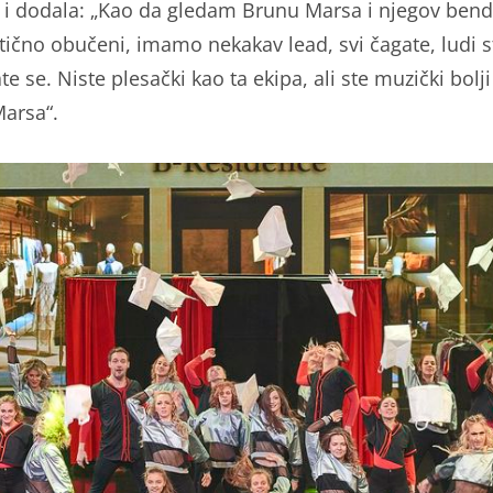
 i dodala: „Kao da gledam Brunu Marsa i njegov bend
ntično obučeni, imamo nekakav lead, svi čagate, ludi s
te se. Niste plesački kao ta ekipa, ali ste muzički bolj
arsa“.