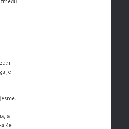
o između
zodi i
ga je
pjesme.
na, a
ka će