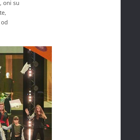
, oni su
te,
i od