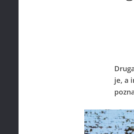
Druga
je, a
pozna