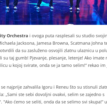
lity Orchestra
i ovoga puta rasplesali su studio svo
chaela Jacksona, Jamesa Browna, Scatmana Johna te
potvrdili da su zasluženo osvojili zlatnu ulaznicu u pol
li su taj gumb! Pjevanje, plesanje, letenje! Ako imate
licu u kojoj svirate, onda se ja tamo selim!“ rekao im 
se najprije zahvalila Igoru i Reneu što su stisnuli zla
la: „Sami ste sebi dovoljni ovakvi, selim se zajedno s
. "Ako ćemo se seliti, onda da se selimo svi skupa!“ u