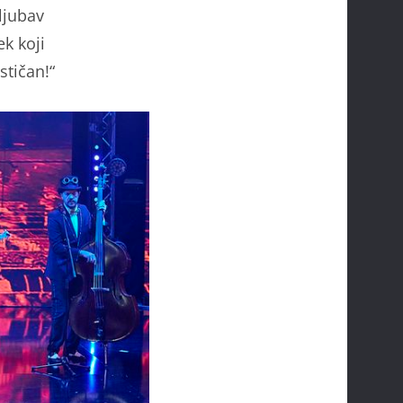
 ljubav
ek koji
stičan!“