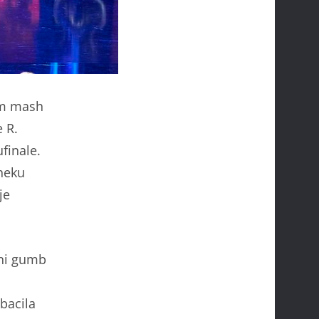
jim mash
 R.
ufinale.
 neku
je
tni gumb
bacila