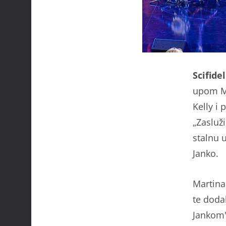
Scifide
upom Mi
Kelly i 
„Zasluži
stalnu u
Janko.
Martina 
te doda
Jankom"