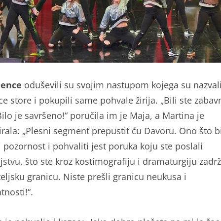
dence
oduševili su svojim nastupom kojega su nazvali
e store i pokupili same pohvale žirija. „Bili ste zabavn
Bilo je savršeno!“ poručila im je Maja, a Martina je
rala: „Plesni segment prepustit ću Davoru. Ono što bi
 pozornost i pohvaliti jest poruka koju ste poslali
jstvu, što ste kroz kostimografiju i dramaturgiju zadrž
eljsku granicu. Niste prešli granicu neukusa i
tnosti!“.