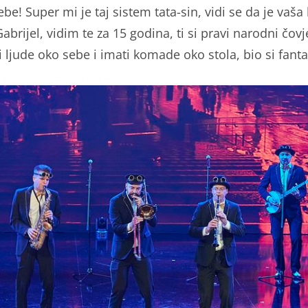
tebe! Super mi je taj sistem tata-sin, vidi se da je vaša
Gabrijel, vidim te za 15 godina, ti si pravi narodni čovj
i ljude oko sebe i imati komade oko stola, bio si fanta