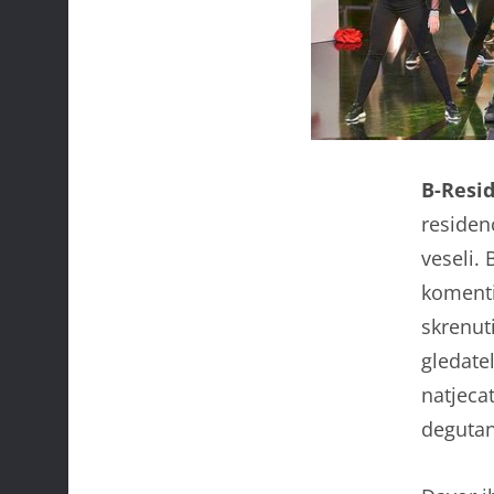
B-Resi
residenc
veseli. 
komenti
skrenuti
gledatel
natjecat
degutan