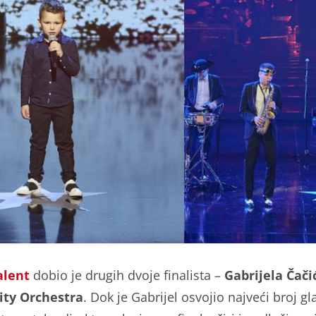
alent
dobio je drugih dvoje finalista –
Gabrijela Čači
lity Orchestra
. Dok je Gabrijel osvojio najveći broj g