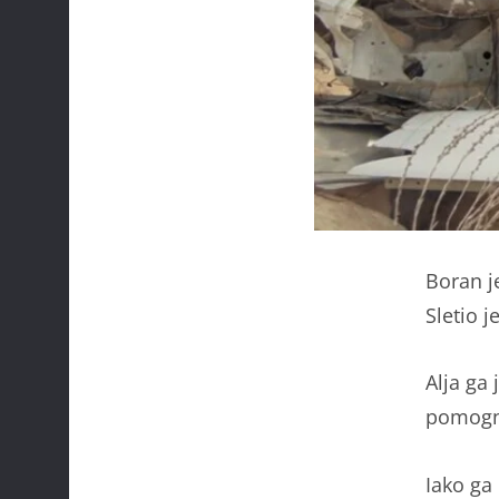
Boran j
Sletio j
Alja ga 
pomogne
Iako ga 