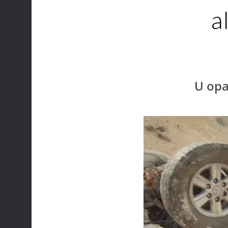
a
U opa