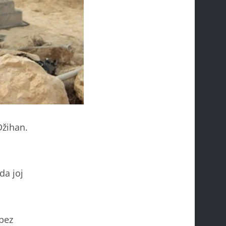
Džihan.
da joj
 bez