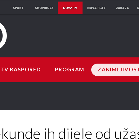
SPORT
SHOWBUZZ
NOVA TV
NOVA PLAY
ZABAVA
K
TV RASPORED
PROGRAM
ZANIMLJIVOS
kunde ih dijele od uža