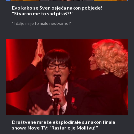
Evo kako se Sven osjeća nakon pobjede!
"Stvarno me to sad pitaš?!"
"I dalje mi je to malo nestvarno!"
Društvene mreže eksplodirale su nakon finala
showa Nove TV: "Rasturio je Molitvu!''