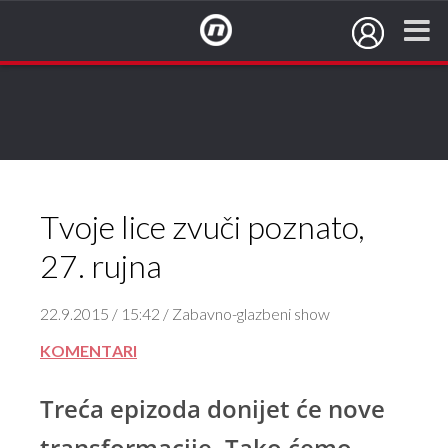
NovaTV.hr
Tvoje lice zvuči poznato,
27. rujna
22.9.2015 / 15:42 / Zabavno-glazbeni show
KOMENTARI
Treća epizoda donijet će nove
transformacije. Tako ćemo