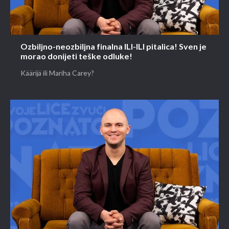
Ozbiljno-neozbiljna finalna ILI-ILI pitalica! Sven je
morao donijeti teške odluke!
Käärijä ili Mariha Carey?