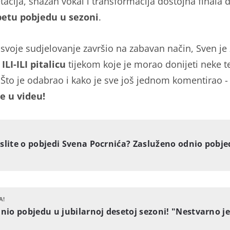
tacija, snažan vokal i transformacija dostojna finala d
petu pobjedu u sezoni
.
 svoje sudjelovanje završio na zabavan način, Sven je
ILI-ILI pitalicu
tijekom koje je morao donijeti neke t
 Što je odabrao i kako je sve još jednom komentirao -
e u videu!
slite o pobjedi Svena Pocrnića? Zasluženo odnio pobje
A!
nio pobjedu u jubilarnoj desetoj sezoni! "Nestvarno je 