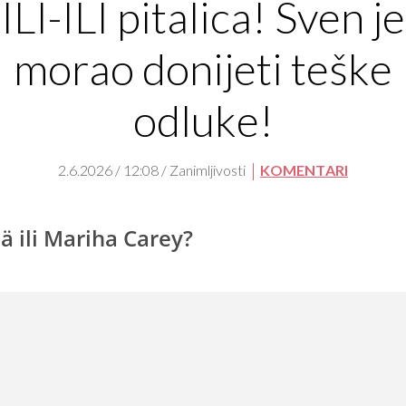
ILI-ILI pitalica! Sven je
morao donijeti teške
odluke!
2.6.2026 / 12:08 / Zanimljivosti
KOMENTARI
jä ili Mariha Carey?