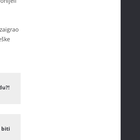
onijeli
 zaigrao
eške
du?!
biti