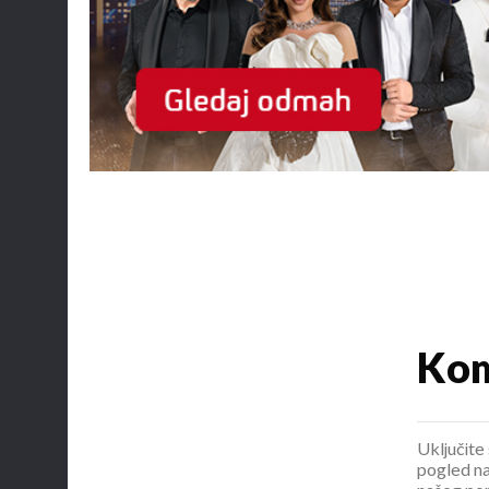
Kom
Uključite 
pogled na