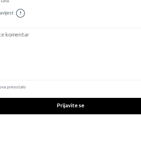
tala.
vijest
!
ova preostalo
Prijavite se