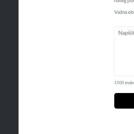
našeg por
Važna oba
1500 znak