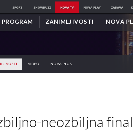
SPORT
SHOWBUZZ
NOVA TV
NOVA PLAY
ZABAVA
K
PROGRAM
ZANIMLJIVOSTI
NOVA P
LJIVOSTI
VIDEO
NOVA PLUS
biljno-neozbiljna fina