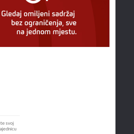
ite svoj
zajednicu