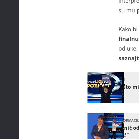
interpre
su mu
Kako bi
finalnu 
odluke.
saznajt
OTKRIJTE NAM!
ANKETA: Što mi
KRALJ TRANSFORMACIJ
Sven Pocrnić od
pobjednik!"