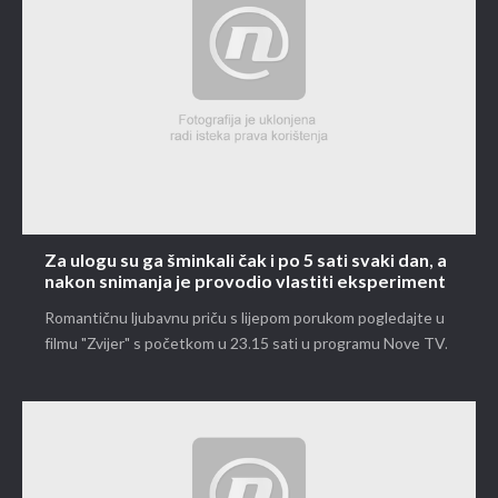
Za ulogu su ga šminkali čak i po 5 sati svaki dan, a
nakon snimanja je provodio vlastiti eksperiment
Romantičnu ljubavnu priču s lijepom porukom pogledajte u
filmu "Zvijer" s početkom u 23.15 sati u programu Nove TV.