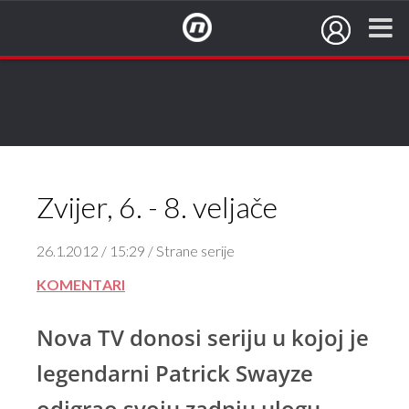
NovaTV.hr
Zvijer, 6. - 8. veljače
26.1.2012 / 15:29 / Strane serije
KOMENTARI
Nova TV donosi seriju u kojoj je
legendarni Patrick Swayze
odigrao svoju zadnju ulogu