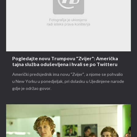
Pogledajte novu Trumpovu "Zvijer": Američka
tajna služba oduševljena i hvali se po Twitteru
Američki predsjednik ima novu "Zvijer", a njome se pohvalio
u New Yorku u ponedjeljak, pri dolasku u Ujedinjene narode
gdje je održao govor.