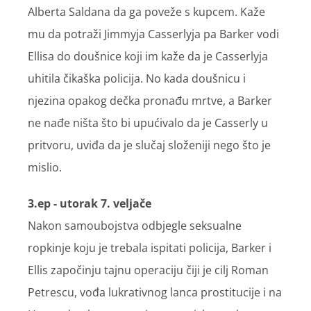
Alberta Saldana da ga poveže s kupcem. Kaže
mu da potraži Jimmyja Casserlyja pa Barker vodi
Ellisa do doušnice koji im kaže da je Casserlyja
uhitila čikaška policija. No kada doušnicu i
njezina opakog dečka pronađu mrtve, a Barker
ne nađe ništa što bi upućivalo da je Casserly u
pritvoru, uviđa da je slučaj složeniji nego što je
mislio.
3.ep - utorak 7. veljače
Nakon samoubojstva odbjegle seksualne
ropkinje koju je trebala ispitati policija, Barker i
Ellis započinju tajnu operaciju čiji je cilj Roman
Petrescu, vođa lukrativnog lanca prostitucije i na