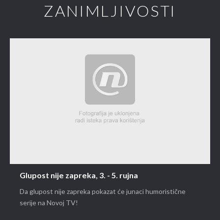
ZANIMLJIVOSTI
Glupost nije zapreka, 3. - 5. rujna
Da glupost nije zapreka pokazat će junaci humoristične
serije na Novoj TV!