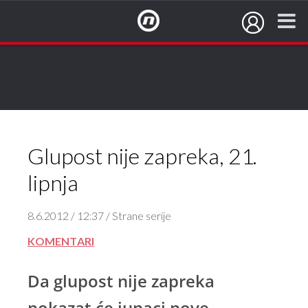
NovaTV.hr
Glupost nije zapreka, 21.
lipnja
8.6.2012 / 12:37 / Strane serije
KOMENTARI
Da glupost nije zapreka
pokazat će junaci nove