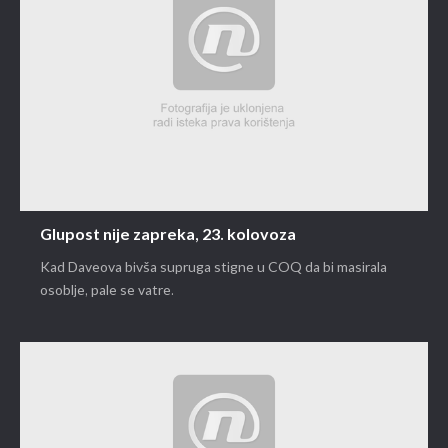
Glupost nije zapreka, 23. kolovoza
Kad Daveova bivša supruga stigne u COQ da bi masirala
osoblje, pale se vatre.