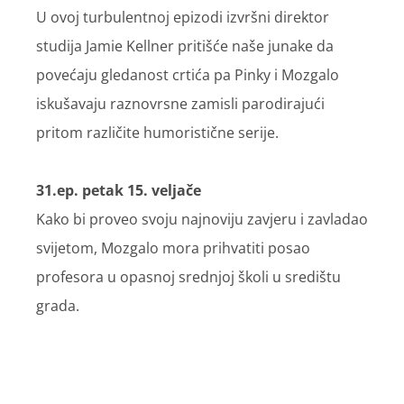
U ovoj turbulentnoj epizodi izvršni direktor
studija Jamie Kellner pritišće naše junake da
povećaju gledanost crtića pa Pinky i Mozgalo
iskušavaju raznovrsne zamisli parodirajući
pritom različite humoristične serije.
31.ep. petak 15. veljače
Kako bi proveo svoju najnoviju zavjeru i zavladao
svijetom, Mozgalo mora prihvatiti posao
profesora u opasnoj srednjoj školi u središtu
grada.