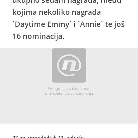
kojima nekoliko nagrada
´Daytime Emmy´ i ´Annie´ te još
16 nominacija.
27.ep, ponedjeljak 11. veljače