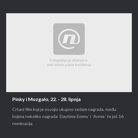
Pinky i Mozgalo, 22. - 28. lipnja
Crtani film koji je osvojio ukupno sedam nagrada, među
kojima nekoliko nagrada ´Daytime Emmy´ i ´Annie´ te još 16
nominacija.