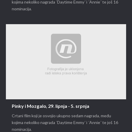
kojima nekoliko nagrada ´Daytime Emmy´ i ´Annie´ te još 16
nominacija.
Pinky i Mozgalo, 29. lipnja - 5. srpnja
Crtani film koji je osvojio ukupno sedam nagrada, među
kojima nekoliko nagrada ´Daytime Emmy´ i ´Annie´ te još 16
nominacija.