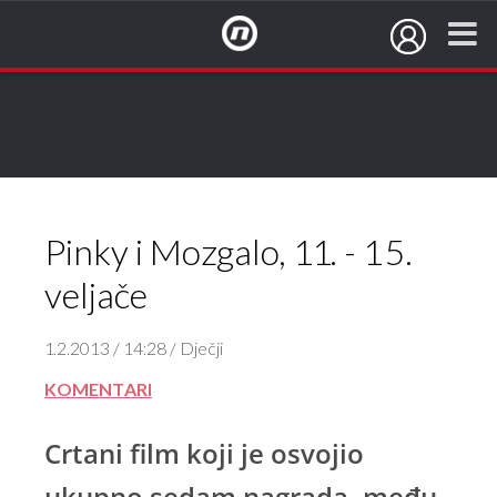
NovaTV.hr
Pinky i Mozgalo, 11. - 15.
veljače
1.2.2013 / 14:28 / Dječji
KOMENTARI
Crtani film koji je osvojio
ukupno sedam nagrada, među