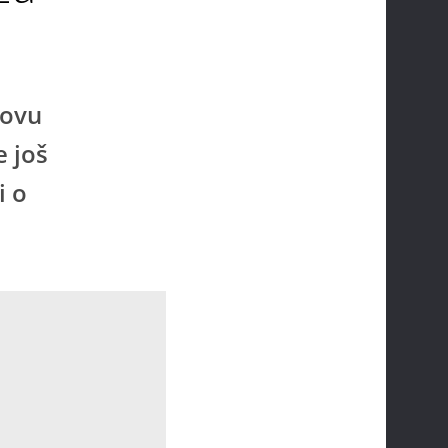
tovu
e još
i o