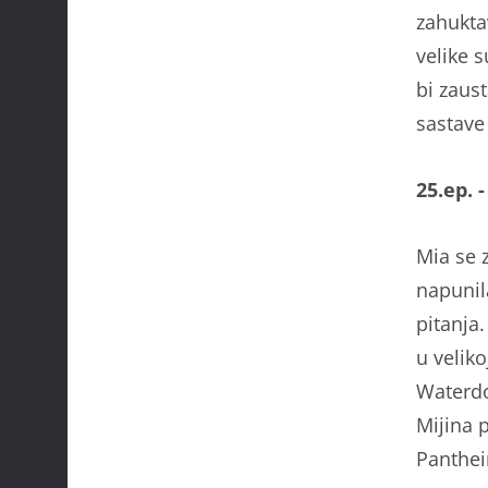
zahukta
velike 
bi zaust
sastave
25.ep. 
Mia se z
napunila
pitanja.
u veliko
Waterdo
Mijina 
Panthei