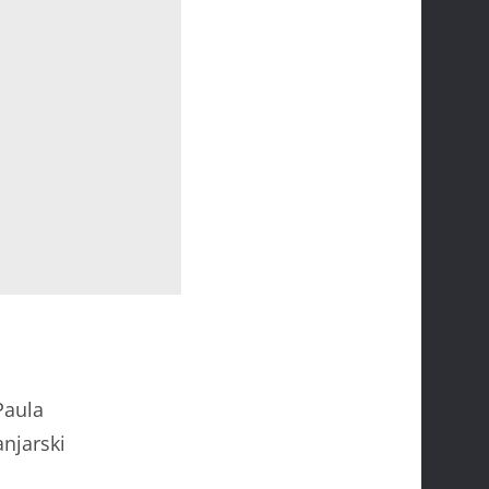
Paula
anjarski