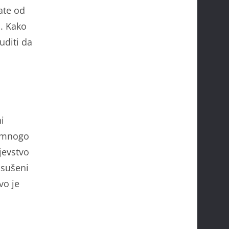
ate od
. Kako
uditi da
i
a mnogo
jevstvo
isušeni
vo je