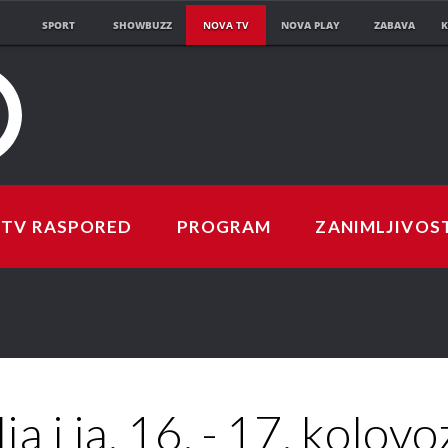
SPORT
SHOWBUZZ
NOVA TV
NOVA PLAY
ZABAVA
K
TV RASPORED
PROGRAM
ZANIMLJIVOS
ia i ja, 16. - 17. kolovo