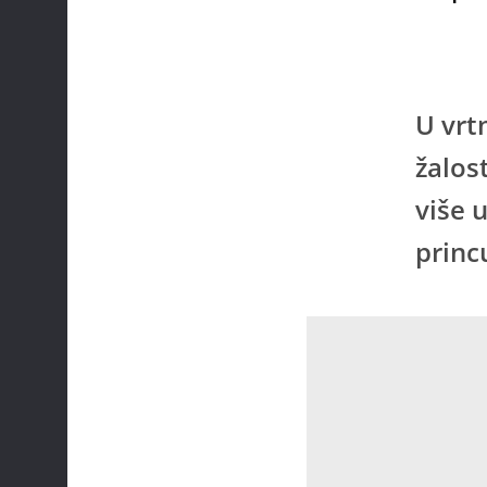
U vrt
žalos
više 
princ