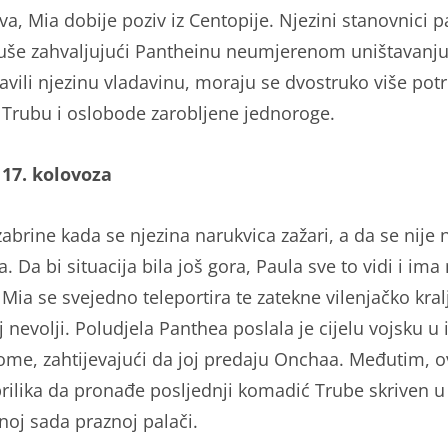
va, Mia dobije poziv iz Centopije. Njezini stanovnici p
suše zahvaljujući Pantheinu neumjerenom uništavanju
avili njezinu vladavinu, moraju se dvostruko više potr
 Trubu i oslobode zarobljene jednoroge.
- 17. kolovoza
abrine kada se njezina narukvica zažari, a da se nije n
. Da bi situacija bila još gora, Paula sve to vidi i im
 Mia se svejedno teleportira te zatekne vilenjačko kral
j nevolji. Poludjela Panthea poslala je cijelu vojsku u 
me, zahtijevajući da joj predaju Onchaa. Međutim, o
prilika da pronađe posljednji komadić Trube skriven u
noj sada praznoj palači.