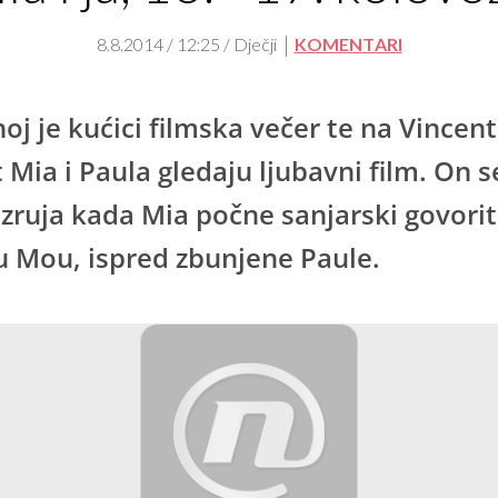
8.8.2014 / 12:25 / Dječji
KOMENTARI
noj je kućici filmska večer te na Vincen
t Mia i Paula gledaju ljubavni film. On s
uzruja kada Mia počne sanjarski govorit
u Mou, ispred zbunjene Paule.