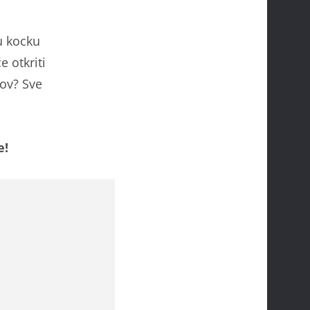
u kocku
 otkriti
zov? Sve
e!