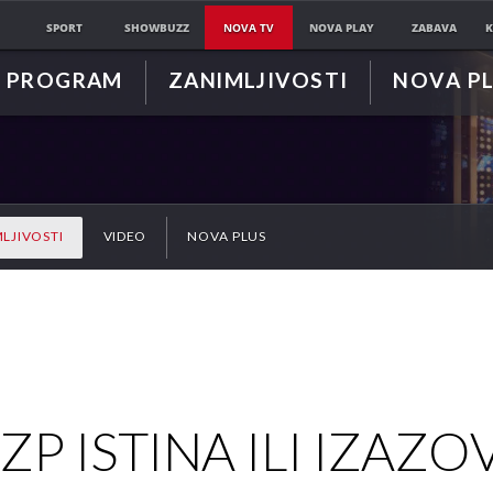
SPORT
SHOWBUZZ
NOVA TV
NOVA PLAY
ZABAVA
K
PROGRAM
ZANIMLJIVOSTI
NOVA P
LJIVOSTI
VIDEO
NOVA PLUS
ZP ISTINA ILI IZAZOV