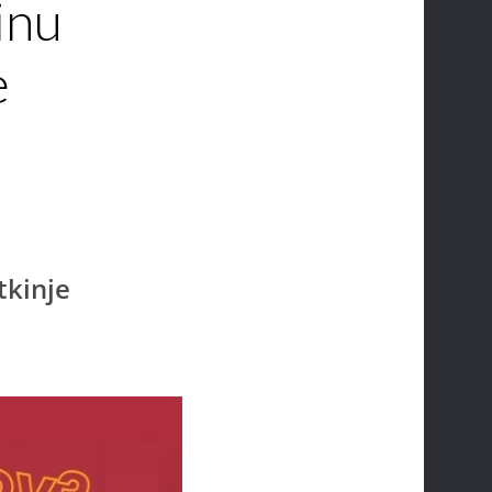
inu
e
tkinje