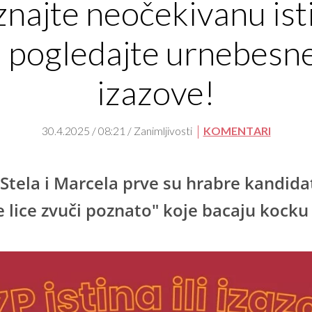
znajte neočekivanu ist
i pogledajte urnebesn
izazove!
30.4.2025 / 08:21 / Zanimljivosti
KOMENTARI
 Stela i Marcela prve su hrabre kandida
e lice zvuči poznato" koje bacaju kocku