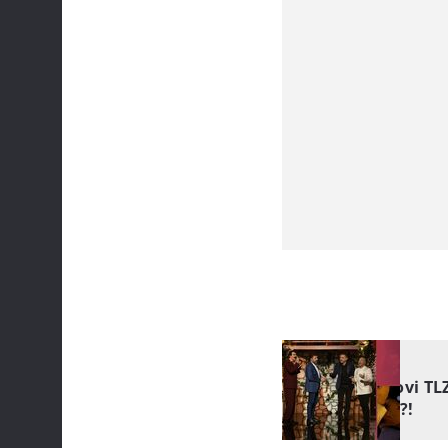
OČARALI!
Imamo novi TLZP
izvedbom?!