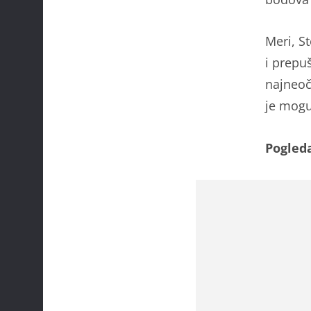
Meri, S
i prepu
najneoče
je mogu
Pogleda