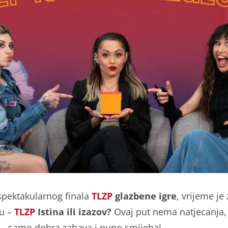
pektakularnog finala
TLZP
glazbene igre
, vrijeme je
u –
TLZP
Istina ili izazov?
Ovaj put nema natjecanja
– samo dobra zabava i puno smijeha!