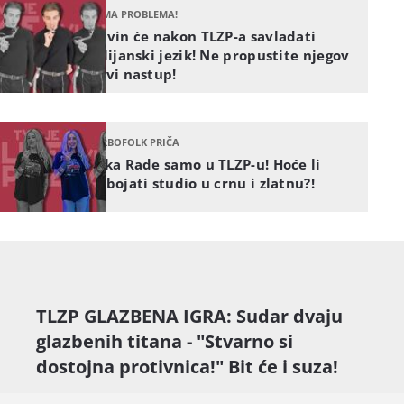
NEMA PROBLEMA!
Devin će nakon TLZP-a savladati
talijanski jezik! Ne propustite njegov
novi nastup!
TURBOFOLK PRIČA
Seka Rade samo u TLZP-u! Hoće li
pobojati studio u crnu i zlatnu?!
TLZP GLAZBENA IGRA: Sudar dvaju
glazbenih titana - "Stvarno si
dostojna protivnica!" Bit će i suza!