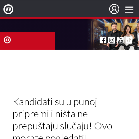
Nova TV
nova
TV
Kandidati su u punoj
pripremi i ništa ne
prepuštaju slučaju! Ovo
morate pogledati!