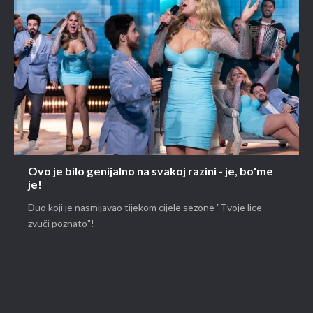
Ovo je bilo genijalno na svakoj razini - je, bo'me
je!
Duo koji je nasmijavao tijekom cijele sezone "Tvoje lice
zvuči poznato"!