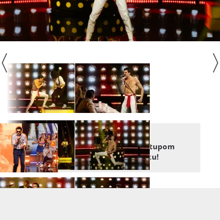
MIŠKO MOJ!
Domagoj nas je svojim nastupom
odvukao u neku sretnu luku!