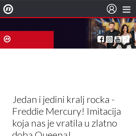
Nova TV
nova
TV
Jedan i jedini kralj rocka -
Freddie Mercury! Imitacija
koja nas je vratila u zlatno
doba Queena!