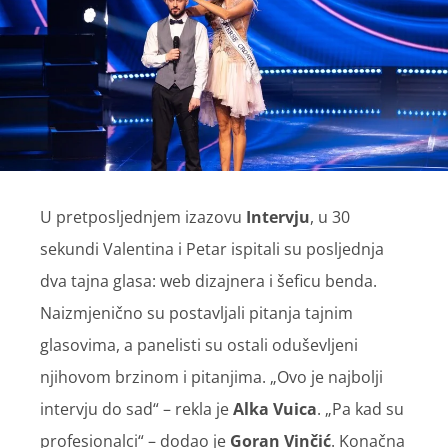
U pretposljednjem izazovu
Intervju
, u 30
sekundi Valentina i Petar ispitali su posljednja
dva tajna glasa: web dizajnera i šeficu benda.
Naizmjenično su postavljali pitanja tajnim
glasovima, a panelisti su ostali oduševljeni
njihovom brzinom i pitanjima. „Ovo je najbolji
intervju do sad“ – rekla je
Alka Vuica
. „Pa kad su
profesionalci“ – dodao je
Goran Vinčić
. Konačna