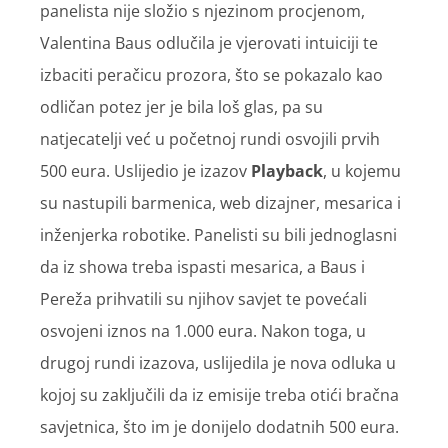
panelista nije složio s njezinom procjenom,
Valentina Baus odlučila je vjerovati intuiciji te
izbaciti peračicu prozora, što se pokazalo kao
odličan potez jer je bila loš glas, pa su
natjecatelji već u početnoj rundi osvojili prvih
500 eura. Uslijedio je izazov
Playback
, u kojemu
su nastupili barmenica, web dizajner, mesarica i
inženjerka robotike. Panelisti su bili jednoglasni
da iz showa treba ispasti mesarica, a Baus i
Pereža prihvatili su njihov savjet te povećali
osvojeni iznos na 1.000 eura. Nakon toga, u
drugoj rundi izazova, uslijedila je nova odluka u
kojoj su zaključili da iz emisije treba otići bračna
savjetnica, što im je donijelo dodatnih 500 eura.