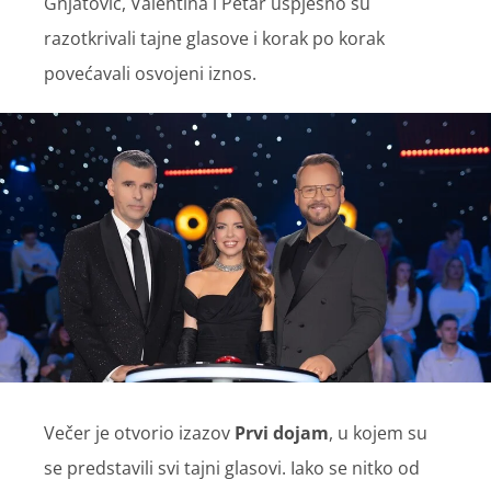
Gnjatović, Valentina i Petar uspješno su
razotkrivali tajne glasove i korak po korak
povećavali osvojeni iznos.
Večer je otvorio izazov
Prvi dojam
, u kojem su
se predstavili svi tajni glasovi. Iako se nitko od