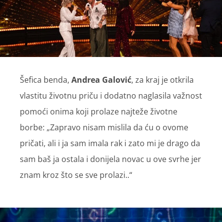
Šefica benda,
Andrea Galović
, za kraj je otkrila
vlastitu životnu priču i dodatno naglasila važnost
pomoći onima koji prolaze najteže životne
borbe: „Zapravo nisam mislila da ću o ovome
pričati, ali i ja sam imala rak i zato mi je drago da
sam baš ja ostala i donijela novac u ove svrhe jer
znam kroz što se sve prolazi..“