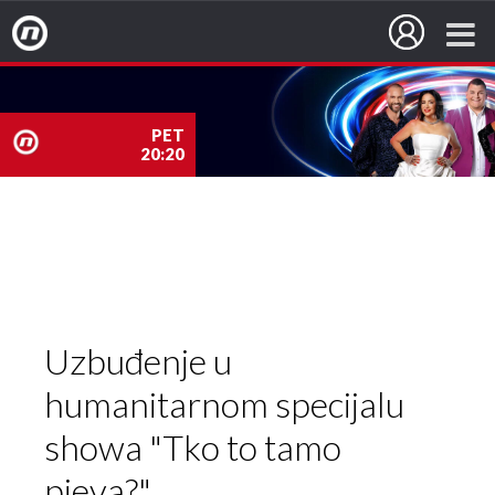
Nova TV
PET
20:20
nova
TV
Uzbuđenje u
humanitarnom specijalu
showa "Tko to tamo
pjeva?"