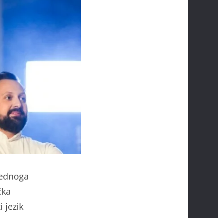
jednoga
čka
i jezik