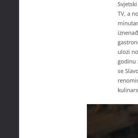
Svjetsk
TV, a n
minutam
iznenađ
gastron
ulozi no
godinu 
se Slav
renomir
kulinar