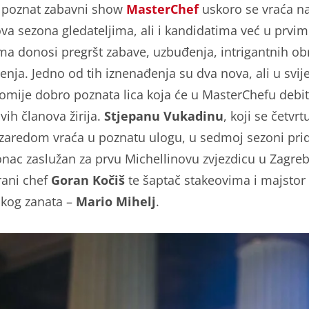
i poznat zabavni show
MasterChef
uskoro se vraća n
ova sezona gledateljima, ali i kandidatima već u prvim
a donosi pregršt zabave, uzbuđenja, intrigantnih obr
enja. Jedno od tih iznenađenja su dva nova, ali u svij
omije dobro poznata lica koja će u MasterChefu debiti
vih članova žirija.
Stjepanu Vukadinu
, koji se četvrt
zaredom vraća u poznatu ulogu, u sedmoj sezoni pri
onac zaslužan za prvu Michellinovu zvjezdicu u Zagre
ani chef
Goran Kočiš
te šaptač stakeovima i majstor
skog zanata –
M
ario Mihelj
.