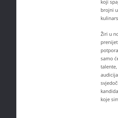
koji spa
brojni u
kulinar
Žiri u 
prenijet
potpora,
samo će
talente,
audicija
svjedoč
kandida
koje sim