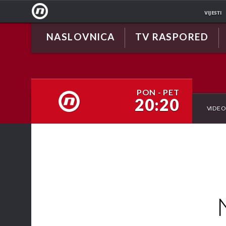
VIJESTI
NASLOVNICA
TV RASPORED
NOVA
TV
PON - PET
20:20
VIDE
NOVA TV