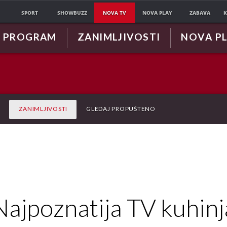
SPORT
SHOWBUZZ
NOVA TV
NOVA PLAY
ZABAVA
K
PROGRAM
ZANIMLJIVOSTI
NOVA P
O
ZANIMLJIVOSTI
GLEDAJ PROPUŠTENO
Najpoznatija TV kuhinj