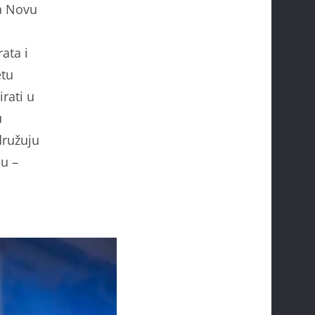
a Novu
ata i
etu
rati u
u
družuju
bu –