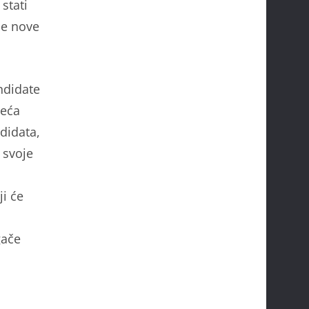
 stati
ule nove
ndidate
veća
ndidata,
 svoje
ji će
gače