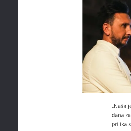
„Naša j
dana za
prilika 