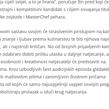
ja cijeli svijet, a to je hrana“, poručuje žiri pred koji će
strajni i kompetitivni kandidati s ciljem osvajanja tit
ske zvijezde i MasterChef pehara.
novom sastavu svojim će strastvenim pristupom na ka
i znanje i ljubav prema kulinarstvu te biti njihova naj
 ali i najstroži kritičari. No od brojnih prijavljenih ka
 odabrani dobiti priliku ulaska u daljnje natjecanje, a
 osobnosti i kreativnost natjecatelji će predstaviti na
ma. Kroz uzbudljivih šest audicijskih epizoda gledatel
iti maštovitim jelima i zanimljivim životnim pričama
ta od kojih će samo najuspješniji uspjeti osvojiti pre
boliziraju prolazak u idući krug natjecanja.