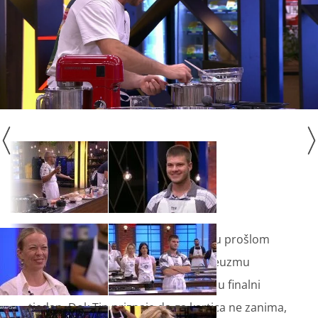
No, to nije sve! Gano i Tin dobili su u prošlom
izazovu mogućnost da od Sanje preuzmu
platinastu karticu koja jamči ulazak u finalni
tjedan. Dok Tin priznaje da ga kartica ne zanima,