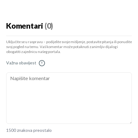
Komentari
(0)
Uključite se u raspravu – podijelite svoje mišljenje, postavite pitanja ili ponudite
svoj pogled na temu. Vaš komentar može potaknuti zanimljiv dijalog i
obogatiti zajednicu našeg portala.
Važna obavijest
!
1500 znakova preostalo