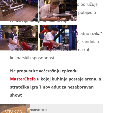
jer „bi ga samo ulijenila“, Gano jasno poručuje:
„Kartica mi ne znači toliko, ali Sanju pobijediti
znači. Nju pobijediti bilo bi top.“
Uz Eni koja očekuje „iznenađenja u tjednu rizika“
i Tinovu želju da „gadno usosi ekipu“, kandidati
su pred izazovima koji će ih dovesti na rub
kulinarskih sposobnosti!
Ne propustite večerašnju epizodu
MasterChefa
u kojoj kuhinja postaje arena, a
strateška igra Tinov adut za nezaboravan
show!
NE PROPUSTITE!