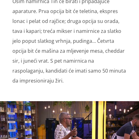
Osim namirnica Tin će birati i pripadajuće
aparature. Prva opcija bit će teletina, ekspres
lonac i pelat od rajčice; druga opcija su orada,
tava i kapari; treća mikser i namirnice za slatko
jelo poput slatkog vrhnja, pudinga… Četvrta
opcija bit će mašina za mljevenje mesa, cheddar
sir, i juneći vrat. S pet namirnica na
raspolaganju, kandidati će imati samo 50 minuta
da impresioniraju žiri.