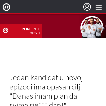
Nova TV
PON - PET
20:20
nova
TV
Jedan kandidat u novoj
epizodi ima opasan cilj:
"Danas imam plan da
svima sje*** dan!"