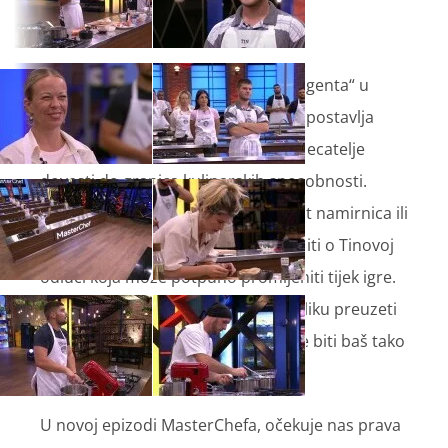
Tin preuzima ulogu strateškog „dirigenta“ u
MasterChefu
jer svojim odabirima postavlja
pravila u novom izazovu koji će natjecatelje
dovesti do granica kulinarskih sposobnosti.
Kandidati će birati između samo pet namirnica ili
neograničenog izbora, a sve će ovisiti o Tinovoj
odluci koja može potpuno promijeniti tijek igre.
Osim toga, Tin je uz Gana dobio priliku preuzeti
Sanji platinastu karticu, no neće sve biti baš tako
jednostavno.
U novoj epizodi MasterChefa, očekuje nas prava