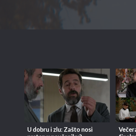
U dobru i zlu: Zašto nosi
Večera