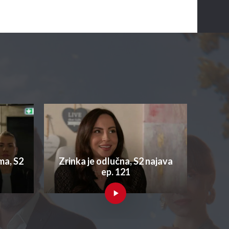
ma, S2
Zrinka je odlučna, S2 najava
ep. 121