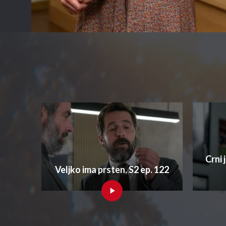
Crni 
Veljko ima prsten, S2 ep. 122