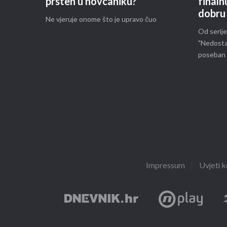
prsten u novčaniku?
finaln
dobru 
Ne vjeruje onome što je upravo čuo
Od serije
"Nedostaj
poseban 
Impressum
Uvjeti k