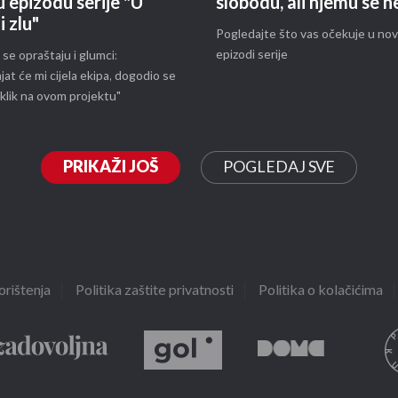
u epizodu serije "U
slobodu, ali njemu se n
i zlu"
Pogledajte što vas očekuje u nov
epizodi serije
 se opraštaju i glumci:
at će mi cijela ekipa, dogodio se
klik na ovom projektu"
PRIKAŽI JOŠ
POGLEDAJ SVE
orištenja
Politika zaštite privatnosti
Politika o kolačićima