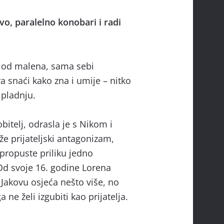
vo, paralelno konobari i radi
 od malena, sama sebi
 snaći kako zna i umije – nitko
a pladnju.
itelj, odrasla je s Nikom i
e prijateljski antagonizam,
propuste priliku jedno
Od svoje 16. godine Lorena
Jakovu osjeća nešto više, no
ga ne želi izgubiti kao prijatelja.