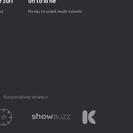
e žuri
on to ili ne
oj
Na nju se uvijek može osloniti
Korporativne stranice