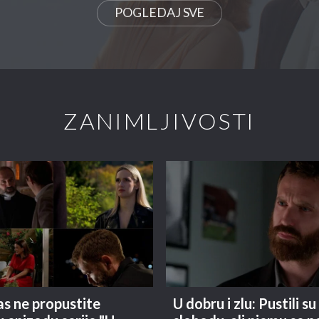
POGLEDAJ SVE
ZANIMLJIVOSTI
s ne propustite
U dobru i zlu: Pustili su