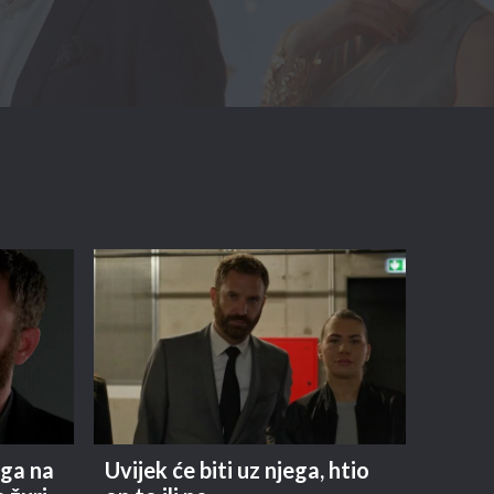
 ga na
Uvijek će biti uz njega, htio