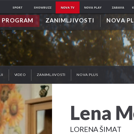
SPORT
SHOWBUZZ
NOVA TV
NOVA PLAY
ZABAVA
K
PROGRAM
ZANIMLJIVOSTI
NOVA P
JI
VIDEO
ZANIMLJIVOSTI
NOVA PLUS
Lena M
LORENA ŠIMAT