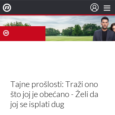
Nova TV
nova
TV
Tajne prošlosti: Traži ono
što joj je obećano - Želi da
joj se isplati dug