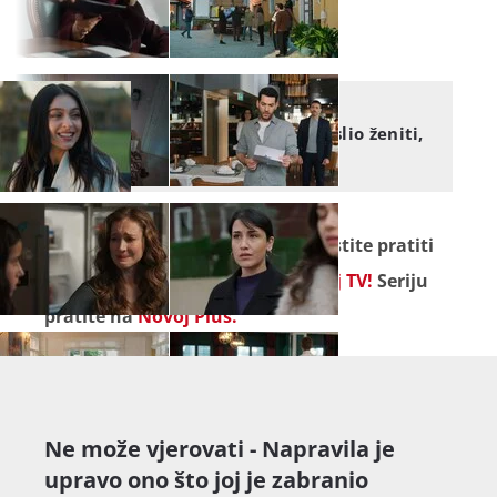
TAJNE PROŠLOSTI
Tajne prošlosti: Nije se mislio ženiti,
a onda je došla ona
Seriju "
Tajne prošlosti
" ne propustite pratiti
od ponedjeljka do petka na
Novoj TV!
Seriju
pratite na
Novoj Plus.
Ne može vjerovati - Napravila je
upravo ono što joj je zabranio