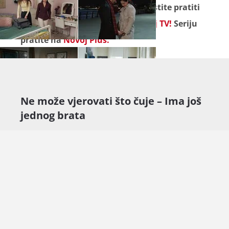
Seriju "
Tajne prošlosti
" ne propustite pratiti
od ponedjeljka do petka na
Novoj TV!
Seriju
pratite na
Novoj Plus.
Ne može vjerovati što čuje – Ima još
jednog brata