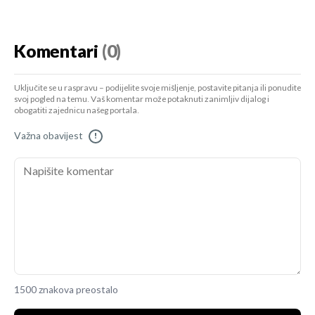
Komentari
(0)
Uključite se u raspravu – podijelite svoje mišljenje, postavite pitanja ili ponudite
svoj pogled na temu. Vaš komentar može potaknuti zanimljiv dijalog i
obogatiti zajednicu našeg portala.
Važna obavijest
!
1500 znakova preostalo