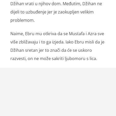
Džihan vrati u njihov dom. Međutim, Džihan ne
dijeli to uzbuđenje jer je zaokupljen velikim
problemom.
Naime, Ebru mu otkriva da se Mustafa i Azra sve
više zbližavaju i to ga izjeda. Iako Ebru misli da je
Džihan sretan jer to znači da će se uskoro
razvesti, on ne može sakriti ljubomoru s lica.