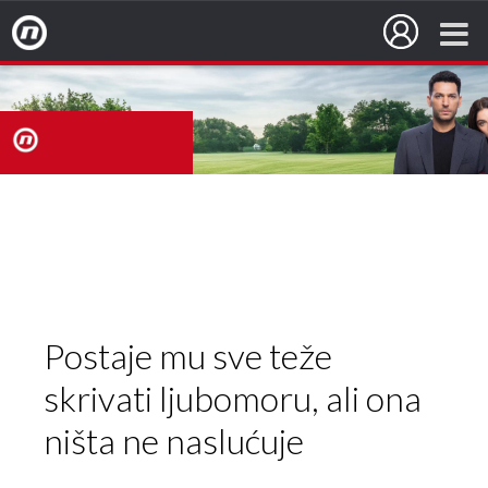
Nova TV
nova
TV
Postaje mu sve teže
skrivati ljubomoru, ali ona
ništa ne naslućuje