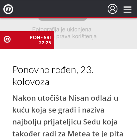
Nova TV
PON - SRI
22:25
nova
Ponovno rođen, 23.
TV
kolovoza
Nakon utočišta Nisan odlazi u
kuću koja se gradi i naziva
najbolju prijateljicu Sedu koja
također radi za Metea te je pita