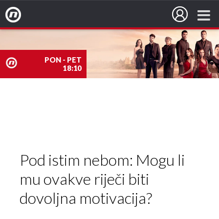
Nova TV
PON - PET
18:10
nova
TV
Pod istim nebom: Mogu li
mu ovakve riječi biti
dovoljna motivacija?