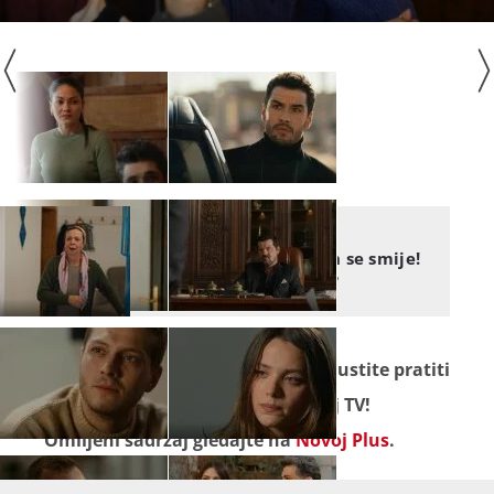
POD ISTIM NEBOM
Pod istim nebom: Napokon se smije!
Što ju je toliko razveselilo?
Seriju "
Pod istim nebom
" ne propustite pratiti
od ponedjeljka do petka na Novoj TV!
Omiljeni sadržaj gledajte na
Novoj Plus
.