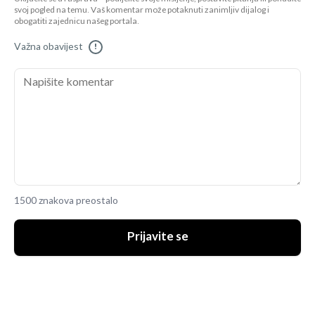
svoj pogled na temu. Vaš komentar može potaknuti zanimljiv dijalog i
obogatiti zajednicu našeg portala.
Važna obavijest
!
1500 znakova preostalo
Prijavite se