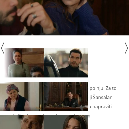
Sevilaj napusti konak kad Nuh dođe po nju. Za to
vrijeme Hikmet i ostali članovi obitelji Šansalan
stoje i gledaju, jer ništa više ne mogu napraviti
da Sevilaj zadrže pod svojim krovom.