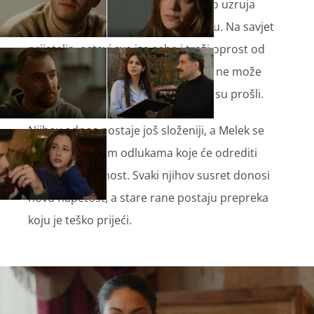
San o Melek koja se baca s litice jako uzruja
Džihana, pa on donosi važnu odluku. Na savjet
prijatelja, ostavi sve iza sebe i traži oprost od
Melek. Iako ga i dalje voli, Melek mu ne može
vjerovati zbog svih izdaja i boli koje su prošli.
Njihov odnos postaje još složeniji, a Melek se
suočava s teškim odlukama koje će odrediti
njezinu budućnost. Svaki njihov susret donosi
novu napetost, a stare rane postaju prepreka
koju je teško prijeći.