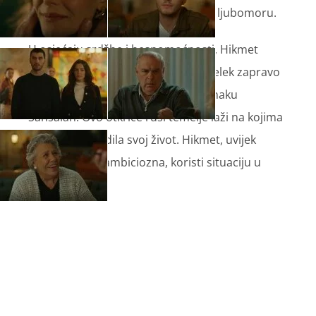
drugu sliku, Hikmet spočita njezinu ljubomoru.
U osjećaju srdžbe i bespomoćnosti, Hikmet
cijeloj obitelji priopći da su Nuh i Melek zapravo
Sumrina djeca, što izaziva šok u konaku
Šansalan. Ovo otkriće ruši temelje laži na kojima
je Sumru izgradila svoj život. Hikmet, uvijek
proračunata i ambiciozna, koristi situaciju u
svoju korist