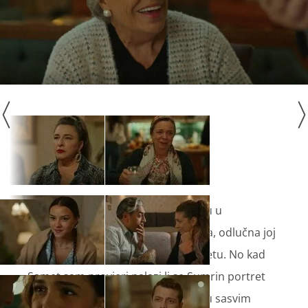
Hikmet otkriva veliki portret Sumru u
Tahsinovoj spavaćoj sobi. Slomljena, odlučna joj
se osvetiti. Odmah sve ispriča Sametu. No kad
Samet sam provjeri nalazi li se Sumrin portret
tamo gdje ne bi smio i otkriva jednu sasvim