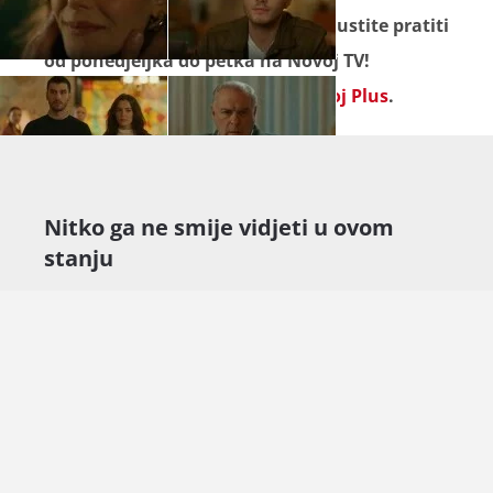
Seriju "
Pod istim nebom
" ne propustite pratiti
od ponedjeljka do petka na Novoj TV!
Omiljeni sadržaj gledajte na
Novoj Plus
.
Nitko ga ne smije vidjeti u ovom
stanju