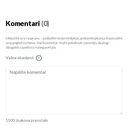
Komentari
(0)
Uključite se u raspravu – podijelite svoje mišljenje, postavite pitanja ili ponudite
svoj pogled na temu. Vaš komentar može potaknuti zanimljiv dijalog i
obogatiti zajednicu našeg portala.
Važna obavijest
!
1500 znakova preostalo