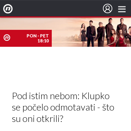
Nova TV
PON - PET
18:10
nova
TV
Pod istim nebom: Klupko
se počelo odmotavati - što
su oni otkrili?