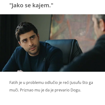
"Jako se kajem."
Fatih je u problemu odlučio je reći Jusufu što ga
muči. Priznao mu je da je prevario Dogu.