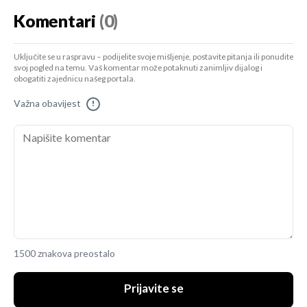
Komentari
(0)
Uključite se u raspravu – podijelite svoje mišljenje, postavite pitanja ili ponudite
svoj pogled na temu. Vaš komentar može potaknuti zanimljiv dijalog i
obogatiti zajednicu našeg portala.
Važna obavijest
!
1500 znakova preostalo
Prijavite se