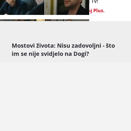
od ponedjeljka do petka na Novoj TV!
Omiljeni sadržaj gledajte na
Novoj Plus.
Mostovi života: Nisu zadovoljni - što
im se nije svidjelo na Dogi?