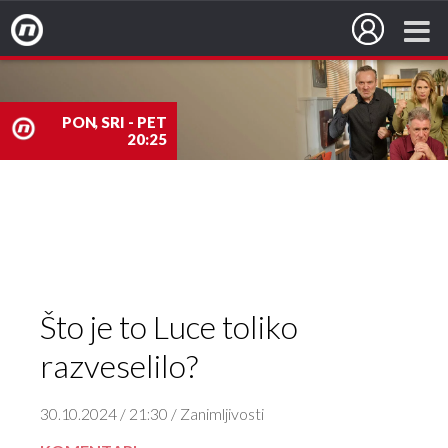
Nova TV
PON, SRI - PET
20:25
nova
TV
Što je to Luce toliko
razveselilo?
30.10.2024 / 21:30 / Zanimljivosti