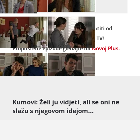
šansa?
Seriju
"Kumovi"
ne propustite pratiti od
ponedjeljka do četvrtka na Novoj TV!
Propuštene epizode gledajte na
Novoj Plus.
Kumovi: Želi ju vidjeti, ali se oni ne
slažu s njegovom idejom...