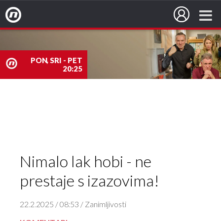
Nova TV
PON, SRI - PET
20:25
nova
TV
Nimalo lak hobi - ne
prestaje s izazovima!
22.2.2025 / 08:53 / Zanimljivosti