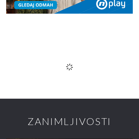
Komentari
(0)
Uključite se u raspravu – podijelite svoje mišljenje, postavite pitanja ili ponudite
svoj pogled na temu. Vaš komentar može potaknuti zanimljiv dijalog i
obogatiti zajednicu našeg portala.
Važna obavijest
!