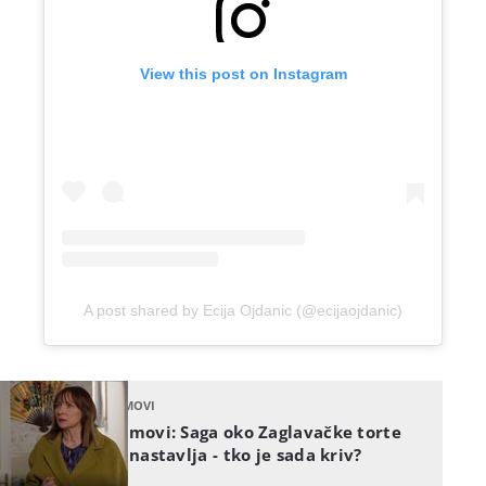
View this post on Instagram
A post shared by Ecija Ojdanic (@ecijaojdanic)
KUMOVI
Kumovi: Saga oko Zaglavačke torte
se nastavlja - tko je sada kriv?