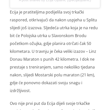
A post shared by Ecija Ojdanic (@ecijaojdanic)
Ecija je pratiteljima podijelila svoj trkački
raspored, otkrivajući da nakon uspjeha u Splitu
slijedi još izazova. Sljedeća utrka koja je na redu
bit će Polojska utrka u Slavonskom Brodu
početkom ožujka, gdje planira otrčati čak 50
kilometara. U travnju je čeka veliki izazov – Linz
Donau Maraton s punih 42 kilometra. I dok ne
prestaje s treniranjem, samo nekoliko tjedana
nakon, slijedi Mostarski polu maraton (21 km),
gdje će ponovno dokazati svoju snagu i
izdržljivost.
Ovo nije prvi put da Ecija dijeli svoje trkačke