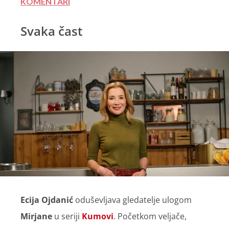
KOMENTARI
Svaka čast
Ecija Ojdanić
oduševljava gledatelje ulogom
Mirjane
u seriji
Kumovi
. Početkom veljače,