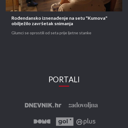
Ovako glumačka ekipa omiljene serije "Kumovi"
provodi svoje vrijeme izvan seta
Glumačka ekipa uživala u druženju