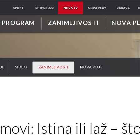
SPORT
SHOWBUZZ
NOVA TV
NOVA PLAY
ZABAVA
K
PROGRAM
ZANIMLJIVOSTI
NOVA P
JI
VIDEO
ZANIMLJIVOSTI
NOVA PLUS
ovi: Istina ili laž – št