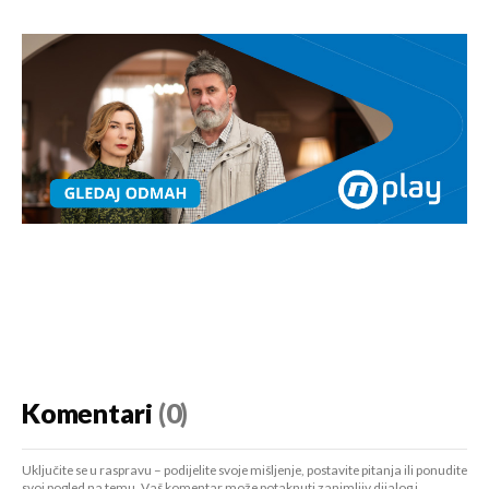
Komentari
(0)
Uključite se u raspravu – podijelite svoje mišljenje, postavite pitanja ili ponudite
svoj pogled na temu. Vaš komentar može potaknuti zanimljiv dijalog i