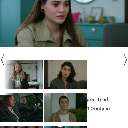
Seriju
"Divlje srce"
ne propustite pratiti od
ponedjeljka do petka na Novoj TV! Omiljeni
sadržaj gledajte na N
ovoj Plus.