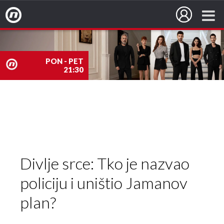
Nova TV
PON - PET
21:30
nova
TV
Divlje srce: Tko je nazvao
policiju i uništio Jamanov
plan?