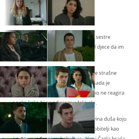
Odlučan da ne žrtvuje svoju braću i sestre
Serhanu, Jaman pokušava sakriti od djece da im
je majka oteta.
Ali Alaza neće biti lako udaljiti od ove strašne
istine. Najveći sukob sa Serhanom sada je
neizbježan. Nakon gubitka Edže nitko ne reagira
onako kako bi se od njega očekivalo.
Osim Jamana... Jaman ne želi da nevina duša koju
im je Šebnem ostavila odraste bez obitelji kao
on. Novorođenoj su bebi Ruja, Alaz i Čagla braća.