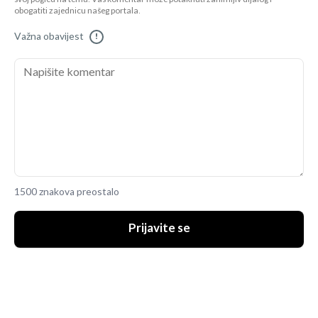
obogatiti zajednicu našeg portala.
Važna obavijest
!
1500 znakova preostalo
Prijavite se