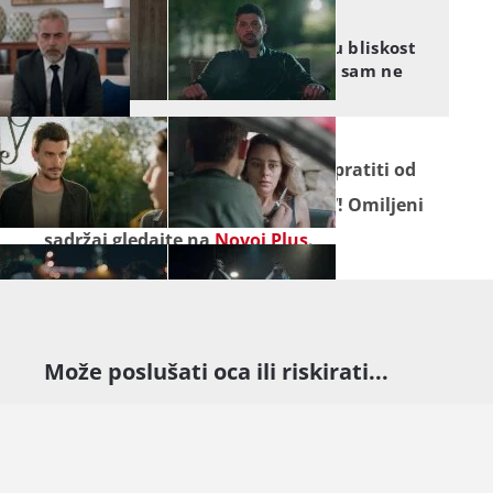
DIVLJE SRCE
Divlje srce: Osjeća posebnu bliskost
već na prvom susretu, a ni sam ne
zna zašto
Seriju "
Divlje srce
" ne propustite pratiti od
ponedjeljka do petka na Novoj TV! Omiljeni
sadržaj gledajte na
Novoj Plus
.
Može poslušati oca ili riskirati...