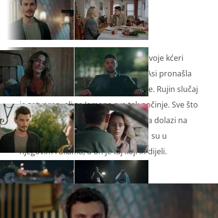
Neslihan je shrvana nakon odluke svoje kćeri
Čagle da ide živjeti kod oca. Iako je Asi pronašla
svoju obitelj, Alaz ne odustaje od nje. Rujin slučaj
je zatvoren, ali za Jamana sve tek počinje. Sve što
mu treba jest novi saveznik. Do toga dolazi na
racionalan i promišljen način. Karte su u
njegovim rukama, a on je taj koji ih dijeli.