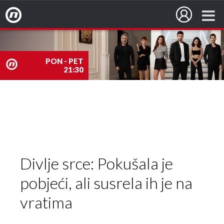
Nova TV
PON - PET
21:30
nova
TV
Divlje srce: Pokušala je
pobjeći, ali susrela ih je na
vratima