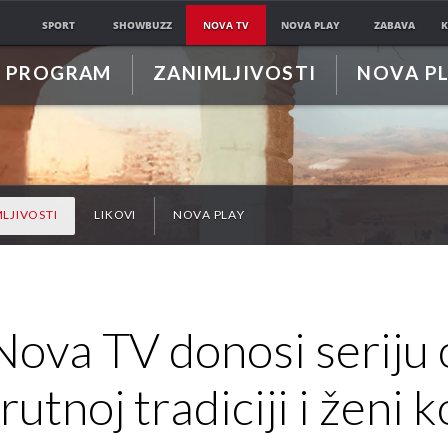
SPORT
SHOWBUZZ
NOVA TV
NOVA PLAY
ZABAVA
K
PROGRAM
ZANIMLJIVOSTI
NOVA P
LJIVOSTI
LIKOVI
NOVA PLAY
Nova TV donosi seriju 
rutnoj tradiciji i ženi k