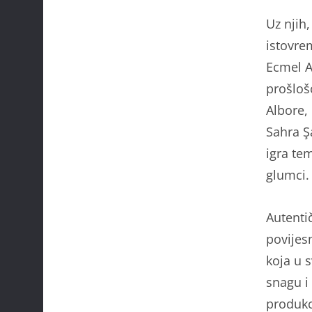
Uz njih
istovre
Ecmel A
prošloš
Albore,
Sahra Şa
igra te
glumci.
Autenti
povijes
koja u 
snagu i
produkc