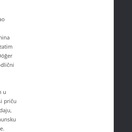
ao
hina
 zatim
 Döğer
dlični
m u
i priču
daju,
rhunsku
e.