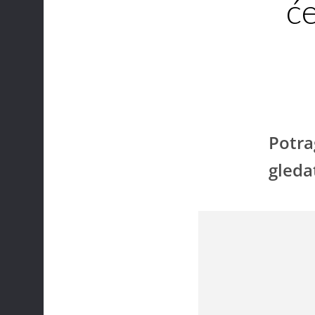
će
Potra
gleda