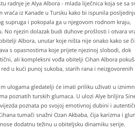
tu radnje je Alya Albora - mlada liječnica koja se sa 
m vraća iz Kanade u Tursku kako bi ispunila posljednju
g supruga i pokopala ga u njegovom rodnom kraju,
. No njezin dolazak budi duhove prošlosti i otvara vr
itelji Albora, unutar koje ništa nije onako kako se či
ava s opasnostima koje prijete njezinoj slobodi, dok
tični, ali kompleksni vođa obitelji Cihan Albora poku
 red u kući punoj sukoba, starih rana i neizgovorenih 
im ulogama gledatelji će imati priliku uživati u iznim
ma poznatih turskih glumaca. U ulozi Alye briljira Si
zvijezda poznata po svojoj emotivnoj dubini i autentič
 Cihana tumači snažni Ozan Akbaba, čija karizma i gl
nose dodatnu težinu u obiteljsku dinamiku serije.