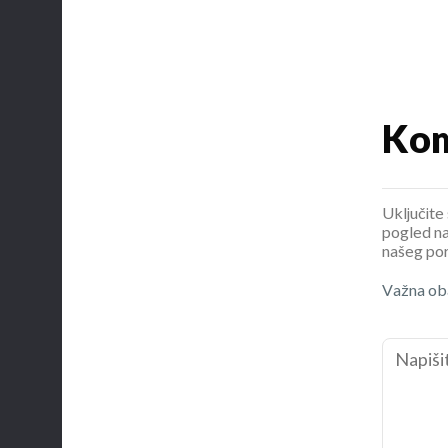
Kom
Uključite 
pogled na
našeg por
Važna oba