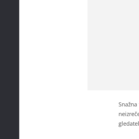
Snažna 
neizreč
gledate