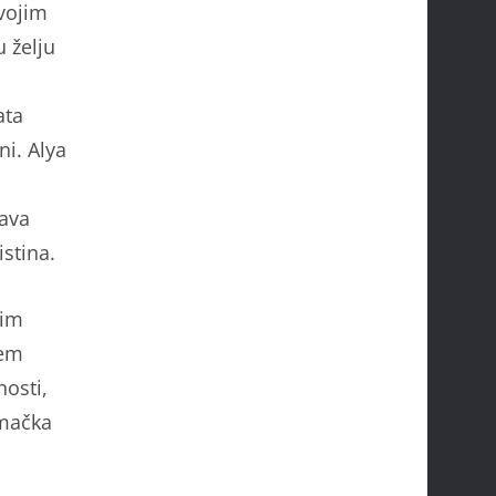
svojim
 želju
ata
ni. Alya
šava
istina.
nim
nem
nosti,
umačka