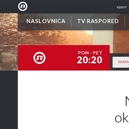
VIJESTI
NASLOVNICA
TV RASPORED
NOVA
TV
PON - PET
20:20
ZANIM
NOVA TV
ok