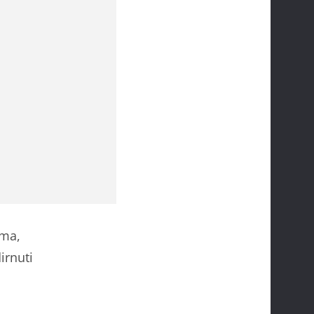
ima,
irnuti