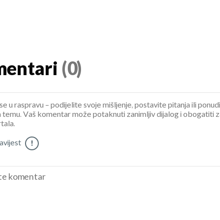
entari
(0)
se u raspravu – podijelite svoje mišljenje, postavite pitanja ili ponud
 temu. Vaš komentar može potaknuti zanimljiv dijalog i obogatiti 
tala.
vijest
!