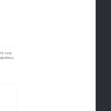
ite svoj
zajednicu