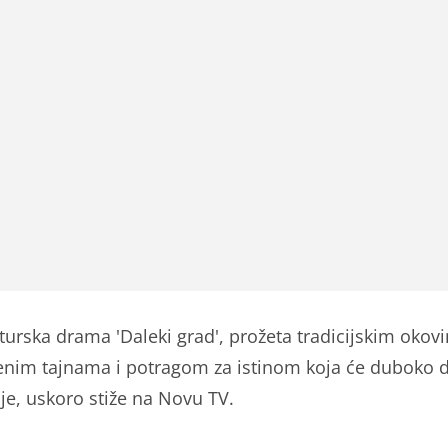
turska drama 'Daleki grad', prožeta tradicijskim okov
enim tajnama i potragom za istinom koja će duboko d
lje, uskoro stiže na Novu TV.