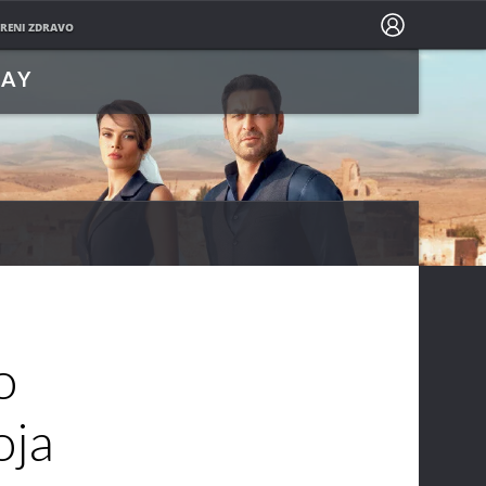
PRATITE NAS NA
RENI ZDRAVO
LAY
o
oja