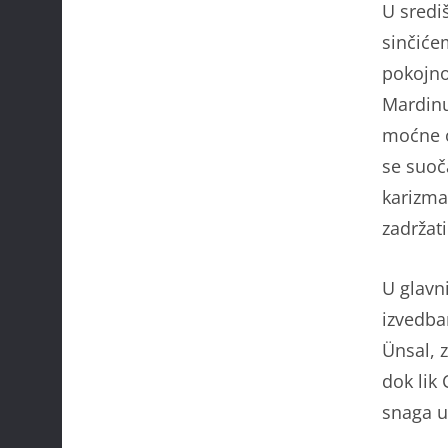
U središ
sinčiće
pokojno
Mardinu
moćne ob
se suoč
karizma
zadržati
U glavn
izvedba
Ünsal, 
dok lik
snaga u