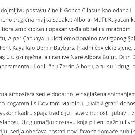
, dojmljivu postavu čine i: Gonca Cilasun kao odana i
meno tragična majka Sadakat Albora, Müfit Kayacan k
lbora ambiciozan i opasan vođa obitelji s mračnom
ću, Alper Çankaya u ulozi emocionalno rastrganog Şa
 Ferit Kaya kao Demir Baybars, hladni čovjek iz sjene,
ş u ulozi nježne, ali ranjive Nare Albora Bulut. Dilin
mperamentnu i odlučnu Zerrin Alboru, a tu su i drugi o
čna atmosfera serije dodatno je naglašena snimanje
no bogatom i slikovitom Mardinu. „Daleki grad“ donos
svakom kadru spaja tradiciju i suvremenost, ljubav i iz
 slabost. Uz glumačku postavu koja plijeni pažnju i v
iju, serija obećava postati novi favorit domaće publik