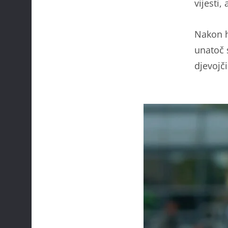
vijesti
Nakon h
unatoč 
djevojči