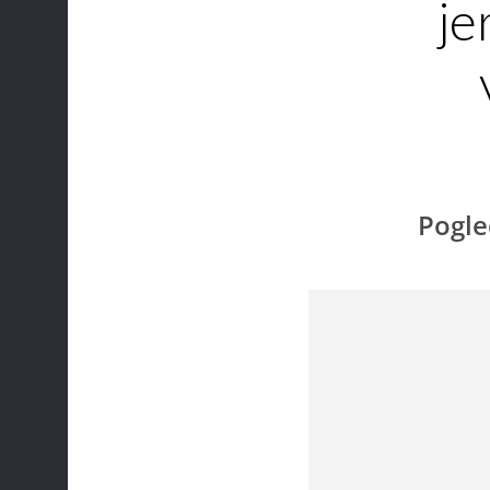
je
Pogle