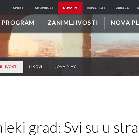
SPORT
SHOWBUZZ
NOVA TV
NOVA PLAY
ZABAVA
K
PROGRAM
ZANIMLJIVOSTI
NOVA P
LJIVOSTI
LIKOVI
NOVA PLAY
leki grad: Svi su u str