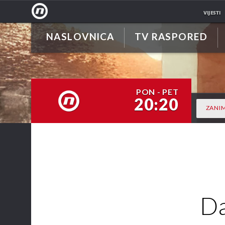
VIJESTI
NASLOVNICA
TV RASPORED
NOVA
TV
PON - PET
20:20
ZANIM
NOVA TV
Da