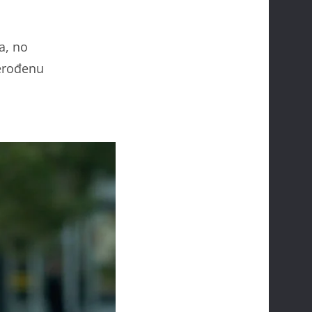
a, no
nerođenu