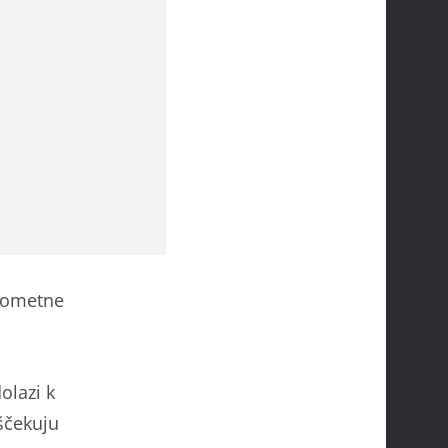
prometne
olazi k
iščekuju