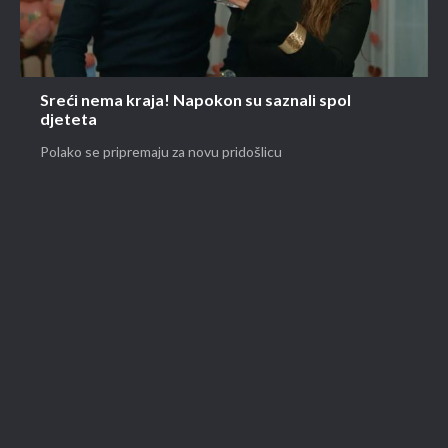
Sreći nema kraja! Napokon su saznali spol
djeteta
Polako se pripremaju za novu pridošlicu
PORTALI