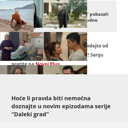
DALEKI GRAD
Glumci serije “Daleki grad” pokazali
su nam kako provode slobodno
vrijeme ovog ljeta
Uzbudljivu seriju "
Daleki grad
" gledajte od
ponedjeljka do petka na
Novoj TV
! Seriju
pratite na
Novoj Plus
.
Hoće li pravda biti nemoćna
doznajte u novim epizodama serije
"Daleki grad"