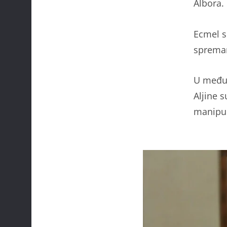
Albora.
Ecmel s
spreman
U međuv
Aljine 
manipul