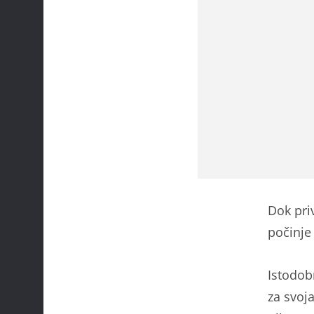
Dok pri
počinje
Istodob
za svoj