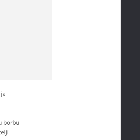
lja
u borbu
elji