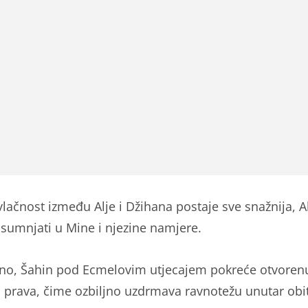
vlačnost između Alje i Džihana postaje sve snažnija, A
 sumnjati u Mine i njezine namjere.
no, Šahin pod Ecmelovim utjecajem pokreće otvoren
a prava, čime ozbiljno uzdrmava ravnotežu unutar obit