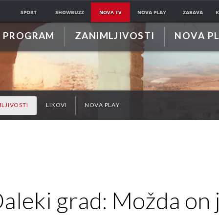
SPORT
SHOWBUZZ
NOVA TV
NOVA PLAY
ZABAVA
K
PROGRAM
ZANIMLJIVOSTI
NOVA P
LJIVOSTI
LIKOVI
NOVA PLAY
aleki grad: Možda on 