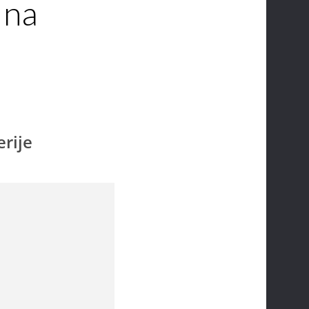
 na
erije