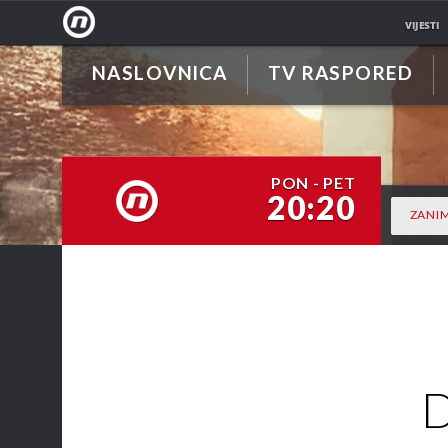
VIJESTI
NASLOVNICA
TV RASPORED
NOVA
TV
PON - PET
20:20
ZANIM
NOVA TV
D