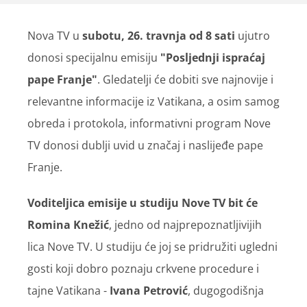
Nova TV u
subotu, 26. travnja od 8 sati
ujutro
donosi specijalnu emisiju
"Posljednji ispraćaj
pape Franje"
. Gledatelji će dobiti sve najnovije i
relevantne informacije iz Vatikana, a osim samog
obreda i protokola, informativni program Nove
TV donosi dublji uvid u značaj i naslijeđe pape
Franje.
Voditeljica emisije u studiju Nove TV bit će
Romina Knežić
, jedno od najprepoznatljivijih
lica Nove TV. U studiju će joj se pridružiti ugledni
gosti koji dobro poznaju crkvene procedure i
tajne Vatikana -
Ivana Petrović
, dugogodišnja