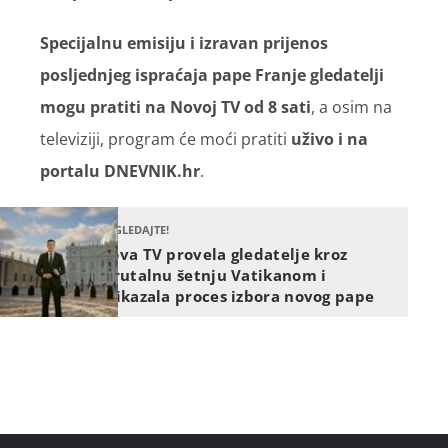
Specijalnu emisiju i izravan prijenos
posljednjeg ispraćaja pape Franje gledatelji
mogu pratiti na Novoj TV od 8 sati
, a osim na
televiziji, program će moći pratiti
uživo i na
portalu DNEVNIK.hr
.
POGLEDAJTE!
Nova TV provela gledatelje kroz
virutalnu šetnju Vatikanom i
prikazala proces izbora novog pape