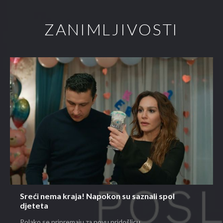
ZANIMLJIVOSTI
Sreći nema kraja! Napokon su saznali spol
djeteta
Polako se pripremaju za novu pridošlicu