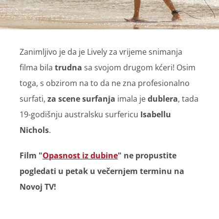
Zanimljivo je da je Lively za vrijeme snimanja
filma bila
trudna
sa svojom drugom kćeri! Osim
toga, s obzirom na to da ne zna profesionalno
surfati,
za scene surfanja
imala je
dublera
, tada
19-godišnju australsku surfericu
Isabellu
Nichols
.
Film "
Opasnost iz dubine
" ne prop
ustite
pogledati u petak u večernjem terminu na
Novoj TV!