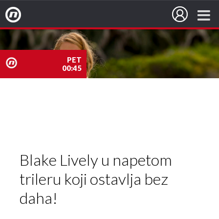
Nova TV
PET
00:45
nova
TV
Blake Lively u napetom
trileru koji ostavlja bez
daha!