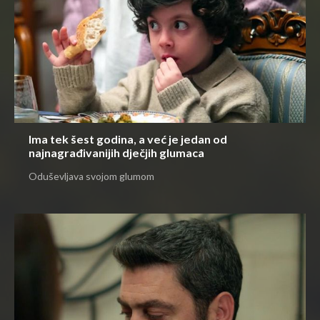
Ima tek šest godina, a već je jedan od
najnagrađivanijih dječjih glumaca
Oduševljava svojom glumom