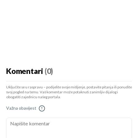
Komentari
(0)
Uključite se u raspravu – podijelite svoje mišljenje, postavite pitanja ili ponudite
svoj pogled na temu. Vaš komentar može potaknuti zanimljiv dijalog i
obogatiti zajednicu našeg portala.
Važna obavijest
!