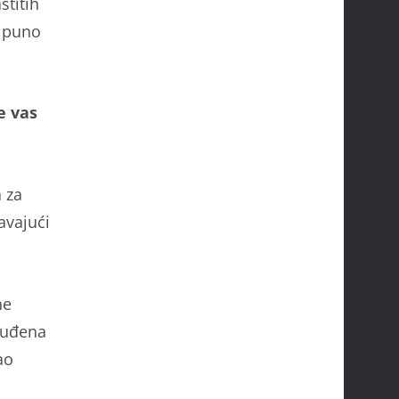
stitih
i puno
e vas
 za
avajući
ne
nuđena
ao