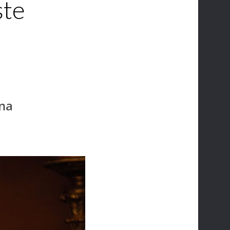
ste
 na