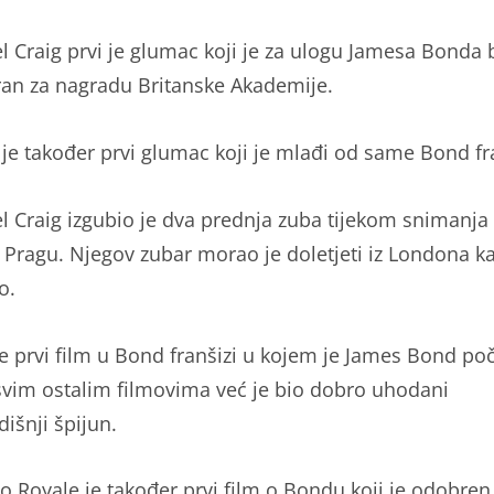
el Craig prvi je glumac koji je za ulogu Jamesa Bonda 
an za nagradu Britanske Akademije.
g je također prvi glumac koji je mlađi od same Bond fr
el Craig izgubio je dva prednja zuba tijekom snimanja 
 Pragu. Njegov zubar morao je doletjeti iz Londona ka
o.
je prvi film u Bond franšizi u kojem je James Bond po
svim ostalim filmovima već je bio dobro uhodani
išnji špijun.
no Royale je također prvi film o Bondu koji je odobren