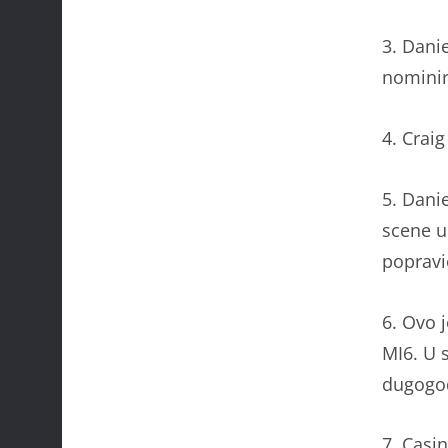
3. Dani
nominir
4. Crai
5. Dani
scene u
popravi
6. Ovo 
MI6. U 
dugogod
7. Casi