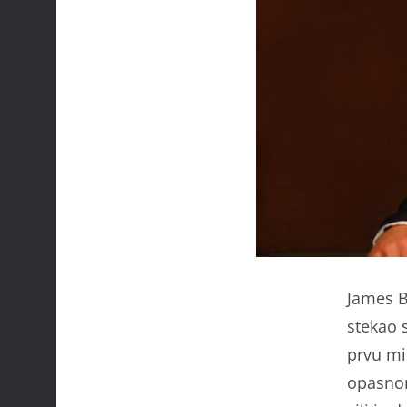
James B
stekao 
prvu mi
opasnom