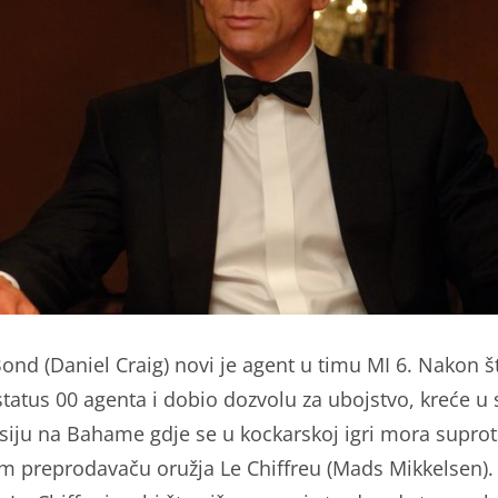
ond (Daniel Craig) novi je agent u timu MI 6. Nakon š
status 00 agenta i dobio dozvolu za ubojstvo, kreće u 
siju na Bahame gdje se u kockarskoj igri mora suprots
 preprodavaču oružja Le Chiffreu (Mads Mikkelsen)