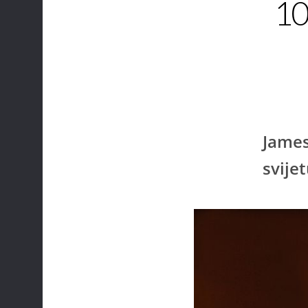
10
James
svijet