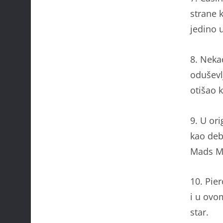
strane 
jedino 
8. Neka
oduševl
otišao 
9. U or
kao deb
Mads Mi
10. Pie
i u ovo
star.