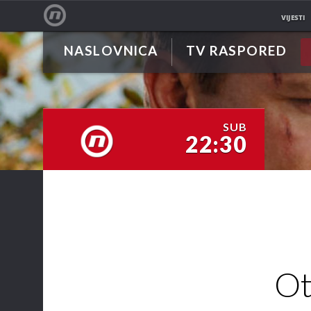
VIJESTI
NASLOVNICA
TV RASPORED
NOVA TV
SUB
22:30
NOVA TV
Ot