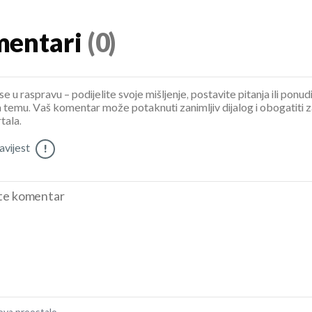
entari
(0)
se u raspravu – podijelite svoje mišljenje, postavite pitanja ili ponud
 temu. Vaš komentar može potaknuti zanimljiv dijalog i obogatiti 
tala.
vijest
!