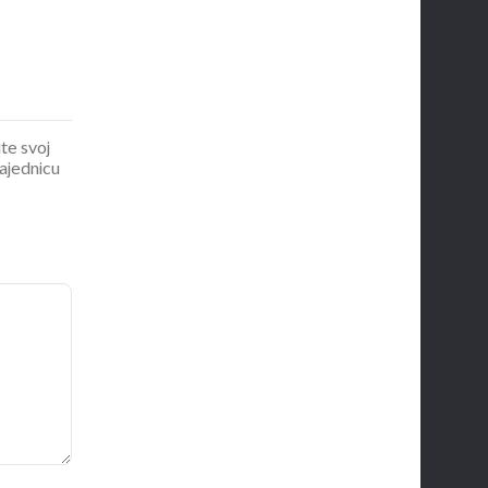
ite svoj
zajednicu