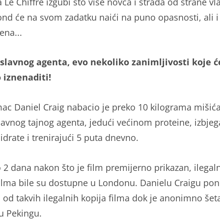
da Le Chiffre izgubi što više novca i strada od strane vla
Bond će na svom zadatku naići na puno opasnosti, ali 
žena...
 slavnog agenta, evo nekoliko zanimljivosti koje ć
 iznenaditi!
ac Daniel Craig nabacio je preko 10 kilograma mišića
lavnog tajnog agenta, jedući većinom proteine, izbjeg
idrate i trenirajući 5 puta dnevno.
 2 dana nakon što je film premijerno prikazan, ilegal
filma bile su dostupne u Londonu. Danielu Craigu po
a od takvih ilegalnih kopija filma dok je anonimno šet
u Pekingu.