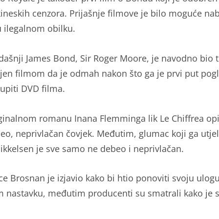
kineskih cenzora. Prijašnje filmove je bilo moguće nab
u ilegalnom obilku.
dašnji James Bond, Sir Roger Moore, je navodno bio t
jen filmom da je odmah nakon što ga je prvi put pog
kupiti DVD filma.
iginalnom romanu Inana Flemminga lik Le Chiffrea opi
eo, neprivlačan čovjek. Međutim, glumac koji ga utjel
kkelsen je sve samo ne debeo i neprivlačan.
rce Brosnan je izjavio kako bi htio ponoviti svoju ulo
m nastavku, međutim producenti su smatrali kako je 