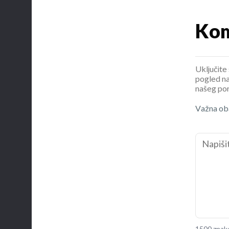
Kom
Uključite 
pogled na
našeg por
Važna oba