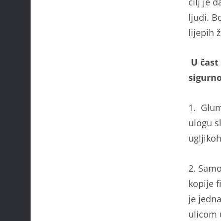
cilj je 
ljudi. 
lijepih 
U čast
sigurno
1. Glum
ulogu s
ugljikoh
2. Samo
kopije 
je jedn
ulicom 