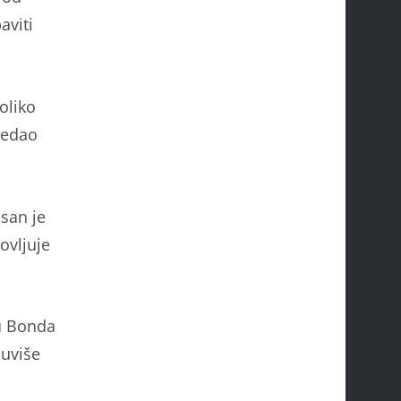
aviti
oliko
ledao
san je
ovljuje
gu Bonda
suviše