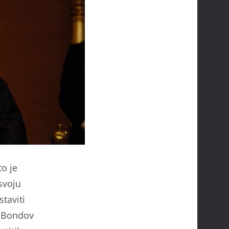
to je
svoju
taviti
. Bondov