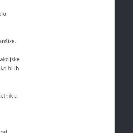
bio
anšize.
akcijske
ko bi ih
četnik u
 od