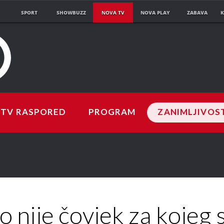
SPORT
SHOWBUZZ
NOVA TV
NOVA PLAY
ZABAVA
K
TV RASPORED
PROGRAM
ZANIMLJIVOS
o nije čovjek za kojeg 