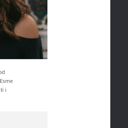
 od
. Esme
i i