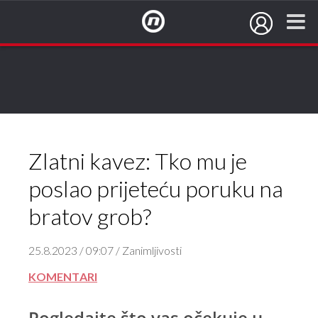
NovaTV.hr
Zlatni kavez: Tko mu je
poslao prijeteću poruku na
bratov grob?
25.8.2023 / 09:07 / Zanimljivosti
KOMENTARI
Pogledajte što vas očekuje u