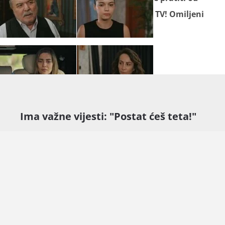
ponedjeljka do četvrtka na Novoj TV! Omiljeni
sadržaj gledajte na N
ovoj Plus.
Ima važne vijesti: "Postat ćeš teta!"