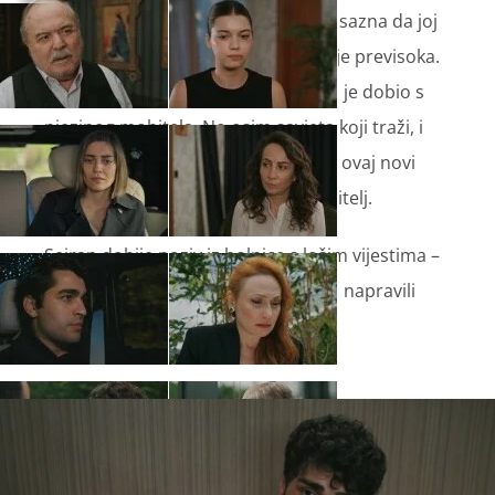
Mezide, koja je preživjela pucnjavu, sazna da joj
je sin mrtav, a cijena njezina života je previsoka.
Ferite pokaže djedu fotografiju koju je dobio s
njezinog mobitela. No osim savjeta koji traži, i
sam ima prijedlog za to kako riješiti ovaj novi
problem s kojim se suočila cijela obitelj.
Sejran dobije poziv iz bolnice s lošim vijestima –
mora se hitno javiti liječniku kako bi napravili
dodatne pretrage.