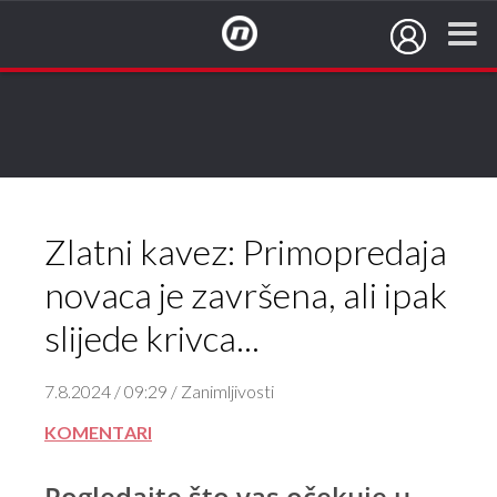
NovaTV.hr
Zlatni kavez: Primopredaja
novaca je završena, ali ipak
slijede krivca...
7.8.2024 / 09:29 / Zanimljivosti
KOMENTARI
Pogledajte što vas očekuje u