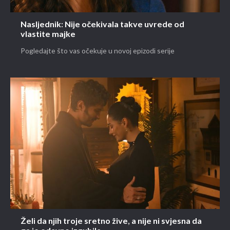
Nasljednik: Nije očekivala takve uvrede od
vlastite majke
Pogledajte što vas očekuje u novoj epizodi serije
Želi da njih troje sretno žive, a nije ni svjesna da