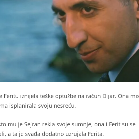
e Feritu iznijela teške optužbe na račun Dijar. Ona mis
ama isplanirala svoju nesreću.
to mu je Sejran rekla svoje sumnje, ona i Ferit su se
i, a ta je svađa dodatno uzrujala Ferita.