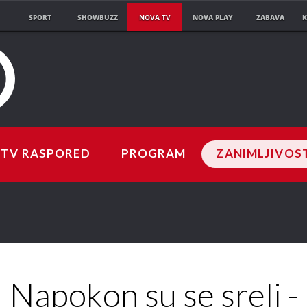
SPORT
SHOWBUZZ
NOVA TV
NOVA PLAY
ZABAVA
K
TV RASPORED
PROGRAM
ZANIMLJIVOS
Napokon su se sreli -