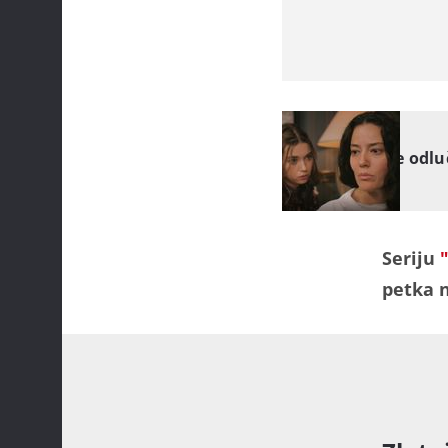
ZLATNI KAVEZ
Obje su se odluč
Seriju
petka n