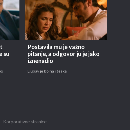
it
Postavila mu je važno
e su
pitanje, a odgovor ju je jako
iznenadio
oj
Ljubav je bolna i teška
Korporativne stranice