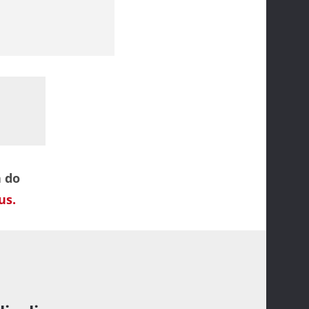
a do
us.