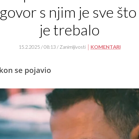
govor s njim je sve št
je trebalo
15.2.2025 / 08:13 / Zanimljivosti
KOMENTARI
on se pojavio