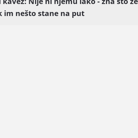
 kavez: Nije ni njemu lako - zna što žel
k im nešto stane na put