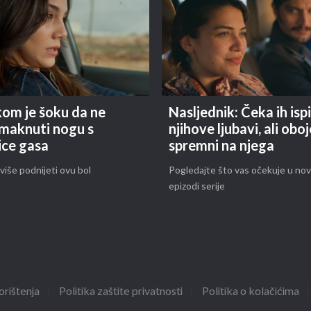
kom je šoku da ne
Nasljednik: Čeka ih isp
maknuti nogu s
njihove ljubavi, ali oboj
ice gasa
spremni na njega
iše podnijeti ovu bol
Pogledajte što vas očekuje u nov
epizodi serije
orištenja
Politika zaštite privatnosti
Politika o kolačićima