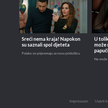
Sreći nema kraja! Napokon
U toli
su saznali spol djeteta
može 
papuč
Polako se pripremaju za novu pridošlicu
Ne može v
Impressum
Uvjeti k