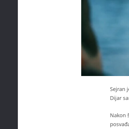
Sejran j
Dijar s
Nakon š
posvađal