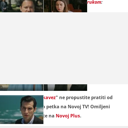
Prisjetite se
Feritove potjere za Dorukom
:
Seriju "
Zlatni kavez
" ne propustite pratiti od
ponedjeljka do petka na Novoj TV! Omiljeni
sadržaj gledajte na
Novoj Plus
.