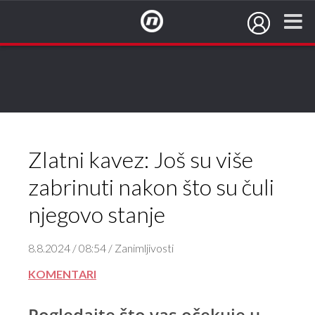
NovaTV.hr
Zlatni kavez: Još su više
zabrinuti nakon što su čuli
njegovo stanje
8.8.2024 / 08:54 / Zanimljivosti
KOMENTARI
Pogledajte što vas očekuje u