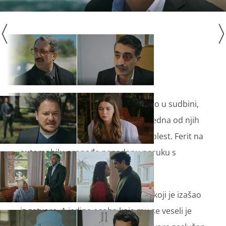
Sad kad je saznala što joj je zapisano u sudbini,
Sjeran mora donijeti neke odluke. Jedna od njih
je da Feritu prešuti svoju opasnu bolest. Ferit na
automobilu pronađe nenadanu poruku s
tragom.
U živote Korhanovih vraća se Tarik koji je izašao
iz zatvora. A jedina osoba koja mu se veseli je