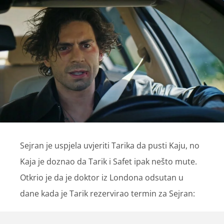
Sejran je uspjela uvjeriti Tarika da pusti Kaju, no
Kaja je doznao da Tarik i Safet ipak nešto mute.
Otkrio je da je doktor iz Londona odsutan u
dane kada je Tarik rezervirao termin za Sejran: