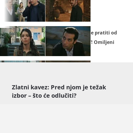
Seriju "
Zlatni kavez
" ne propustite pratiti od
ponedjeljka do petka na Novoj TV! Omiljeni
sadržaj gledajte na
Novoj Plus
.
Zlatni kavez: Pred njom je težak
izbor – što će odlučiti?