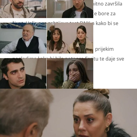
ono što se dogodilo s Pelin koja je hitno završila
u bolnici. Dok se Pelin i njezino dijete bore za
život, Halis-aga zahtijeva test DNK-a kako bi se
utvrdilo tko je otac djeteta.
Sejran dolazi u bolnicu unatoč svim prijekim
pogledima kako bi bila potpora Feritu te daje sve
od sebe da Pelin ostane na životu.