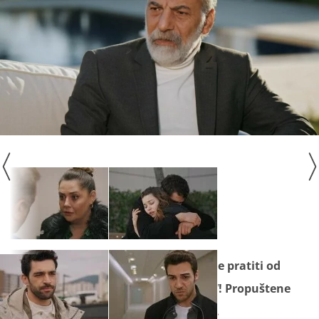
Seriju
"Zlatni kavez"
ne propustite pratiti od
ponedjeljka do petka na Novoj TV! Propuštene
epizode pogledajte na
Novoj Plus.