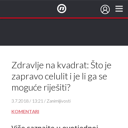
NovaTV.hr
Zdravlje na kvadrat: Što je
zapravo celulit i je li ga se
moguće riješiti?
3.7.2018 / 13:21 / Zanimljivosti
KOMENTARI
Više saznajte u ovotjednoj