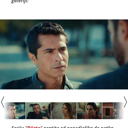
galeriji:
Seriju "
Dijete
" pratite od ponedjeljka do petka