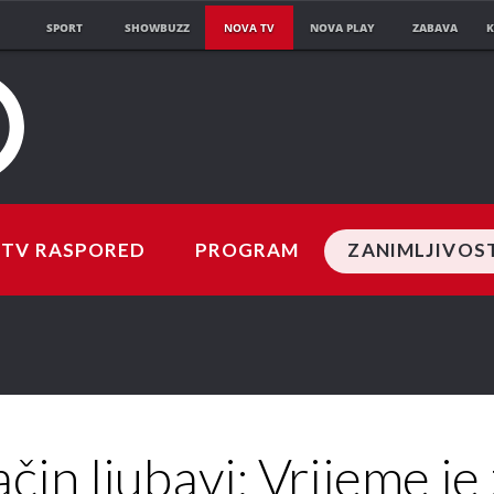
SPORT
SHOWBUZZ
NOVA TV
NOVA PLAY
ZABAVA
K
TV RASPORED
PROGRAM
ZANIMLJIVOS
čin ljubavi: Vrijeme je