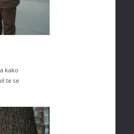
va kako
il te se