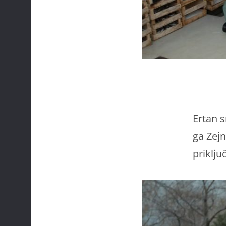
Ertan s
ga Zejn
priklju