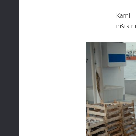
Kamil i
ništa n