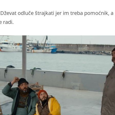
 Dževat odluče štrajkati jer im treba pomoćnik, 
e radi.