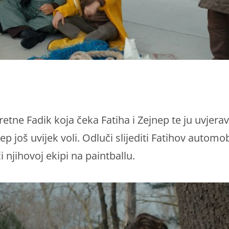
retne Fadik koja čeka Fatiha i Zejnep te ju uvjera
ep još uvijek voli. Odluči slijediti Fatihov automob
či njihovoj ekipi na paintballu.