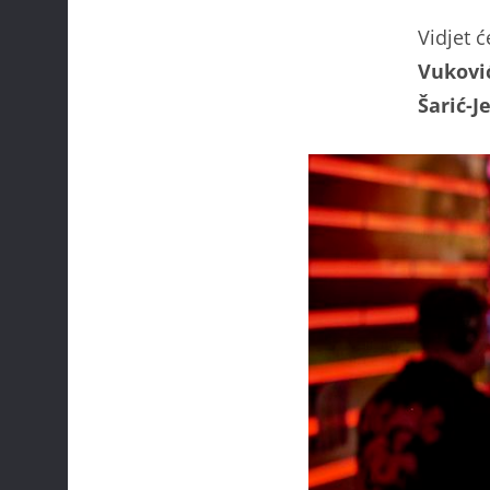
Vidjet 
Vukovi
Šarić-J