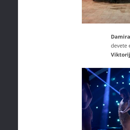
Damir
devete 
Viktori