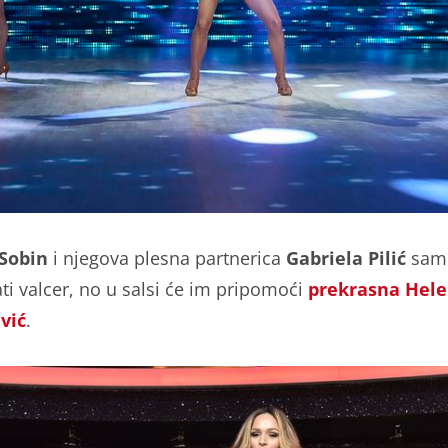
 Sobin
i njegova plesna partnerica
Gabriela Pilić
samo
ati valcer, no u salsi će im pripomoći
prekrasna Hel
vić
.