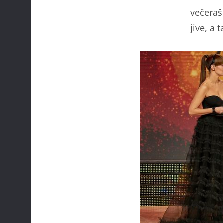
večerašn
jive, a 