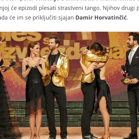
joj će epizodi plesati strastveni tango. Njihov drugi p
tada će im se priključiti sjajan
Damir Horvatinčić
.