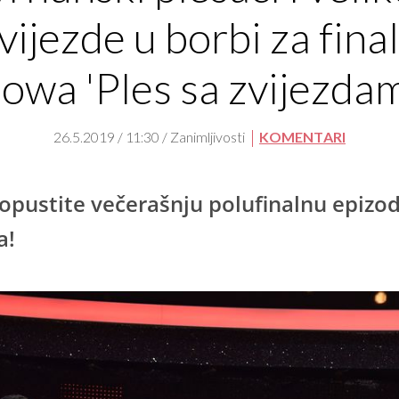
vijezde u borbi za fina
owa 'Ples sa zvijezda
26.5.2019 / 11:30 / Zanimljivosti
KOMENTARI
opustite večerašnju polufinalnu epizo
a!