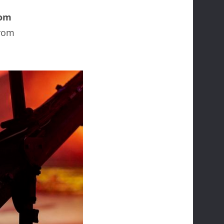
lom
arom