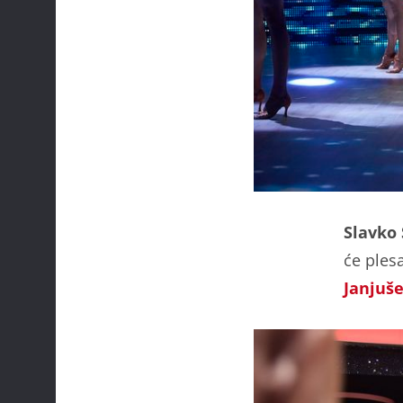
Slavko
će ples
Janjuše