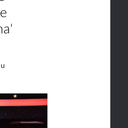
le
ma'
du