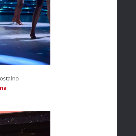
stalno
ena