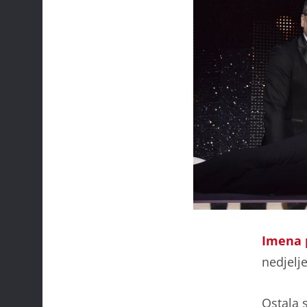
Imena p
nedjelj
Ostala s