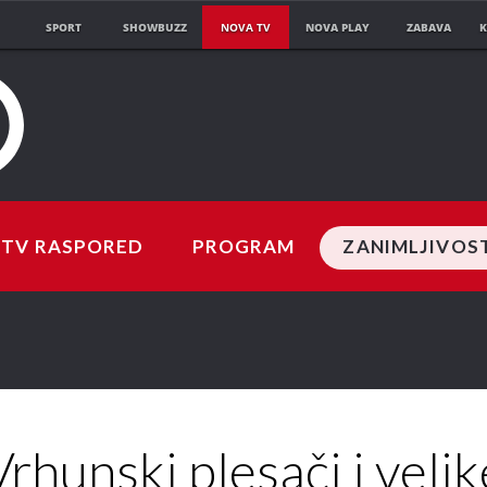
SPORT
SHOWBUZZ
NOVA TV
NOVA PLAY
ZABAVA
K
TV RASPORED
PROGRAM
ZANIMLJIVOS
Vrhunski plesači i velik