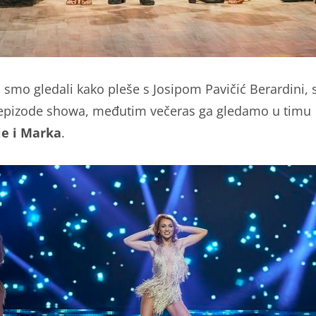
a
smo gledali kako pleše s Josipom Pavičić Berardini, 
epizode showa, međutim večeras ga gledamo u timu
je i Marka
.