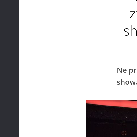
z
sh
Ne pr
show