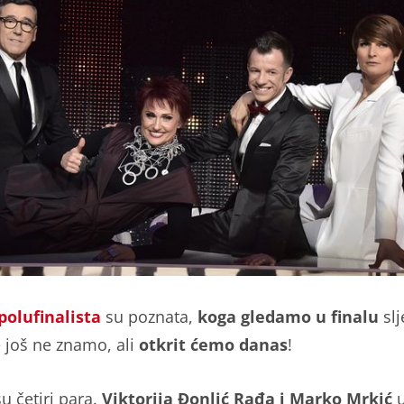
olufinalista
su poznata,
koga gledamo u finalu
slj
e još ne znamo, ali
otkrit ćemo danas
!
u četiri para.
Viktorija Đonlić Rađa i Marko Mrkić