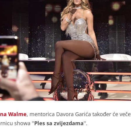
ina Walme
, mentorica Davora Garića također će večer
rnicu showa ''
Ples sa zvijezdama
''.