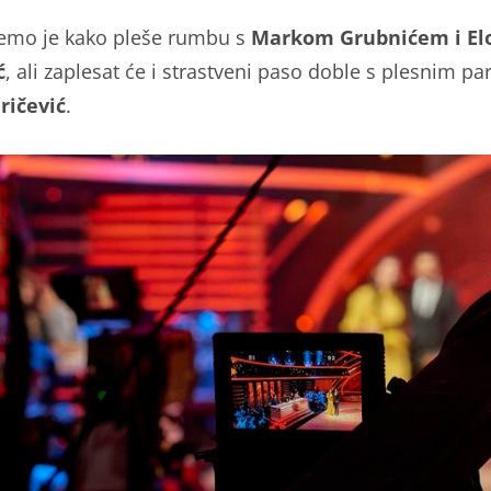
ćemo je kako pleše rumbu s
Markom Grubnićem i E
ć
, ali zaplesat će i strastveni paso doble s plesnim p
eričević
.