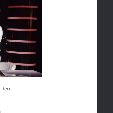
edeće
u